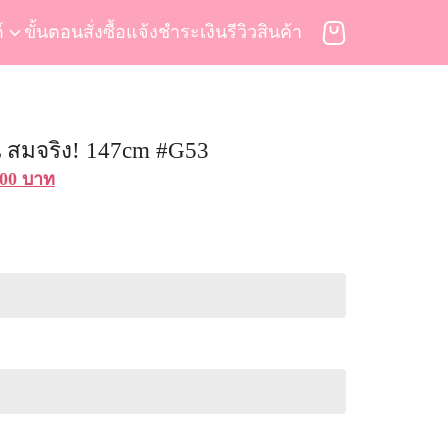
์
ขั้นตอนสั่งซื้อ
แจ้งชำระเงิน
รีวิวสินค้า
น สมจริง! 147cm #G53
nal
Current
900
บาท
price
is:
00 บาท.
119,900 บาท.