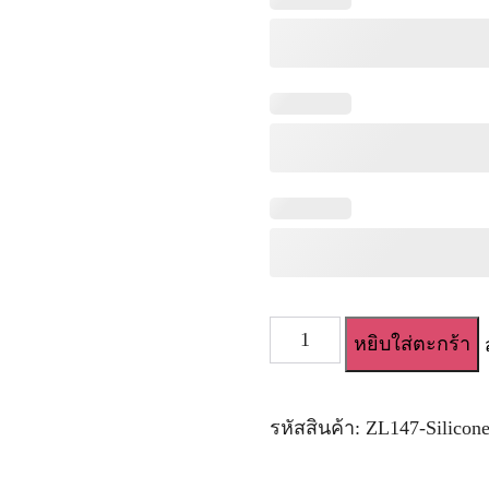
จำนวน
หยิบใส่ตะกร้า
ตุ๊กตา
ยาง
เด็ก
ซิ
รหัสสินค้า:
ZL147-Silicon
ลิ
โคน