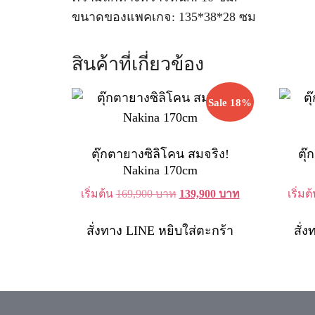
ขนาดของแพคเกจ: 135*38*28 ซม
สินค้าที่เกี่ยวข้อง
Sale 18%
ตุ๊กตายางซิลิโคน สมจริง!
ตุ
Nakina 170cm
Original
Current
เริ่มต้น
169,900
บาท
139,900
บาท
เริ่มต
price
price
was:
is:
สั่งทาง LINE
หยิบใส่ตะกร้า
สั่
169,900 บาท.
139,900 บาท.