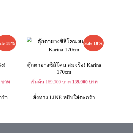
ale 18%
Sale 18%
ิง!
ตุ๊กตายางซิลิโคน สมจริง! Karina
170cm
Current
Original
Current
0
บาท
เริ่มต้น
169,900
บาท
139,900
บาท
price
price
price
is:
was:
is:
กร้า
สั่งทาง LINE
หยิบใส่ตะกร้า
 บาท.
139,900 บาท.
169,900 บาท.
139,900 บาท.