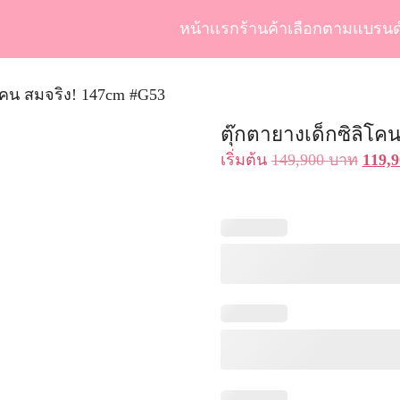
หน้าเเรก
ร้านค้า
เลือกตามแบรนด
arch
r:
ิโคน สมจริง! 147cm #G53
ตุ๊กตายางเด็กซิลิโค
Origi
เริ่มต้น
149,900
บาท
119,
price
was:
149,9