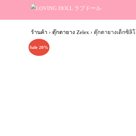
Skip
to
content
Se
fo
ร้านค้า
›
ตุ๊กตายาง Zelex
›
ตุ๊กตายางเด็กซิล
Sale 20%