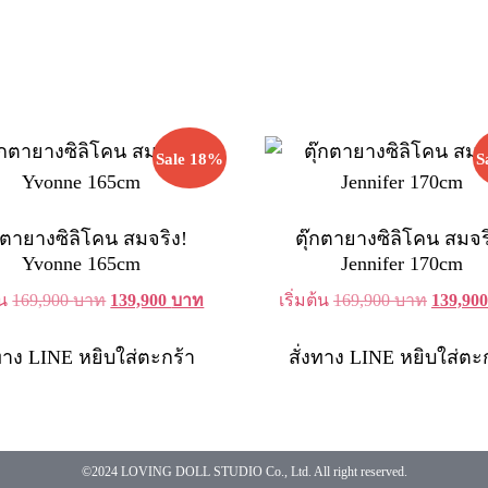
Sale 18%
S
๊กตายางซิลิโคน สมจริง!
ตุ๊กตายางซิลิโคน สมจร
Yvonne 165cm
Jennifer 170cm
Original
Current
Original
้น
169,900
บาท
139,900
บาท
เริ่มต้น
169,900
บาท
139,90
price
price
price
was:
is:
was:
งทาง LINE
หยิบใส่ตะกร้า
สั่งทาง LINE
หยิบใส่ตะ
169,900 บาท.
139,900 บาท.
169,900
©2024 LOVING DOLL STUDIO Co., Ltd. All right reserved.