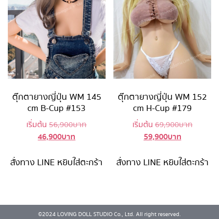
ตุ๊กตายางญี่ปุ่น WM 145
ตุ๊กตายางญี่ปุ่น WM 152
cm B-Cup #153
cm H-Cup #179
Original
Original
เริ่มต้น
56,900
บาท
เริ่มต้น
69,900
บาท
46,900
บาท
59,900
บาท
Current
price
Current
price
price
was:
price
was:
is:
56,900 บาท.
is:
69,900 
สั่งทาง LINE
หยิบใส่ตะกร้า
สั่งทาง LINE
หยิบใส่ตะกร้า
46,900 บาท.
59,900 บาท
©2024 LOVING DOLL STUDIO Co., Ltd. All right reserved.