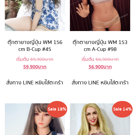
ตุ๊กตายางญี่ปุ่น WM 156
ตุ๊กตายางญี่ปุ่น WM 153
cm B-Cup #45
cm A-Cup #98
Original
Original
เริ่มต้น
69,900
บาท
เริ่มต้น
66,900
บาท
59,900
บาท
56,900
บาท
Current
price
Current
price
price
was:
price
was:
is:
69,900 บาท.
is:
66,900 
สั่งทาง LINE
หยิบใส่ตะกร้า
สั่งทาง LINE
หยิบใส่ตะกร้า
59,900 บาท.
56,900 บาท
Sale 18%
Sale 14%