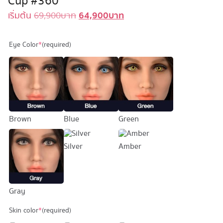
Cup #360
64,900
บาท
Original
Current
เริ่มต้น
69,900
บาท
price
price
was:
is:
Eye Color
*
(required)
69,900 บาท.
64,900 บาท.
Brown
Blue
Green
Silver
Amber
Gray
Skin color
*
(required)