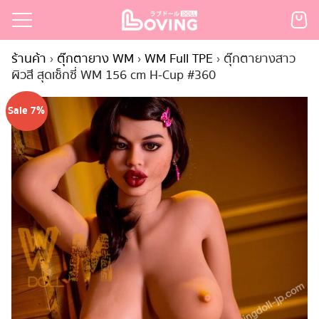
Skip
to
Search
content
ร้านค้า
›
ตุ๊กตายาง WM
›
WM Full TPE
›
ตุ๊กตายางสาว
for:
ผิวสี สุดเซ็กซี่ WM 156 cm H-Cup #360
เรก
Sale 7%
้า
กตามแบรนด์
นสั่งซื้อ
ำระเงิน
ินค้า