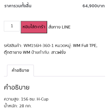
ราคารวมทั้งสิ้น
64,900
บาท
จำนวน
หยิบใส่ตะกร้า
สั่งทาง LINE
ตุ๊กตา
ยาง
สาว
ผิว
รหัสสินค้า:
WM156H-360-1
หมวดหมู่:
WM Full TPE
,
สี
ตุ๊กตายาง WM
ป้ายกำกับ:
สาวฝรั่ง
สุด
เซ็กซี่
WM
คำอธิบาย
156
cm
H-
คำอธิบาย
Cup
#360
ความสูง: 156 ซม. H-Cup
ชิ้น
น้ำหนัก: 28 กก.