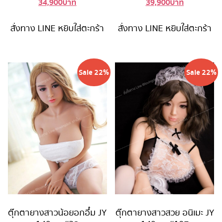
34,900
บาท
39,900
บาท
Current
price
Current
price
price
was:
price
was:
is:
44,900 บาท.
is:
49,900 
สั่งทาง LINE
หยิบใส่ตะกร้า
สั่งทาง LINE
หยิบใส่ตะกร้า
34,900 บาท.
39,900 บาท
Sale 22%
Sale 22%
ตุ๊กตายางสาวน้อยอกอึ๋ม JY
ตุ๊กตายางสาวสวย อนิเมะ JY