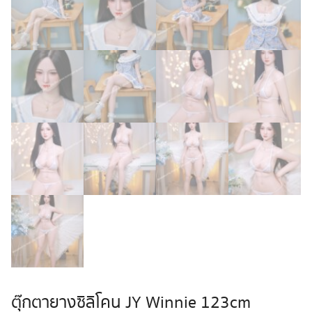
ตุ๊กตายางซิลิโคน JY Winnie 123cm