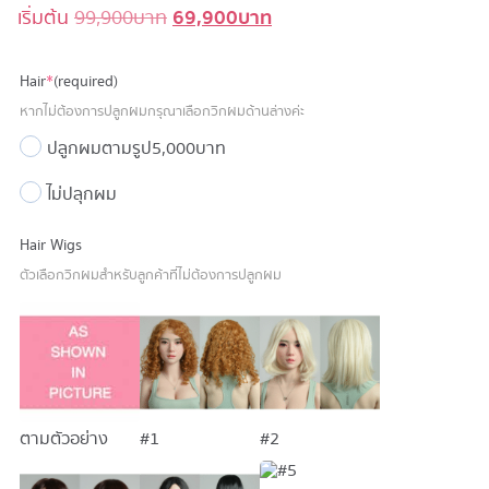
69,900
บาท
Original
Current
เริ่มต้น
99,900
บาท
price
price
was:
is:
Hair
*
(required)
99,900 บาท.
69,900 บาท.
หากไม่ต้องการปลูกผมกรุณาเลือกวิกผมด้านล่างค่ะ
ปลูกผมตามรูป
5,000 บาท
ไม่ปลุกผม
Hair Wigs
ตัวเลือกวิกผมสำหรับลูกค้าที่ไม่ต้องการปลูกผม
ตามตัวอย่าง
#1
#2