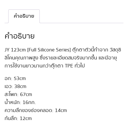
JY
Winnie
123cm
คำอธิบาย
ชิ้น
คำอธิบาย
JY 123cm [Full Silicone Series] ตุ๊กตาตัวนี้ทำจาก วัสดุซิ
ลิโคนคุณภาพสูง ซึ่งรายละเอียดสมจริงมากขึ้น และมีอายุ
การใช้งานยาวนานกว่าตุ๊กตา TPE ทั่วไป
อก: 53cm
เอว: 38cm
สะโพก: 67cm
น้ำหนัก: 16กก.
ความลึกของช่องคลอด: 14cm
ก้นลึก: 12cm