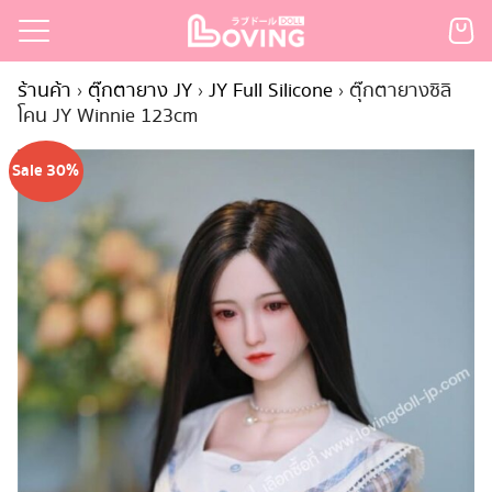
Skip
to
Search
content
ร้านค้า
›
ตุ๊กตายาง JY
›
JY Full Silicone
›
ตุ๊กตายางซิลิ
for:
โคน JY Winnie 123cm
เรก
Sale 30%
้า
กตามแบรนด์
นสั่งซื้อ
ำระเงิน
ินค้า