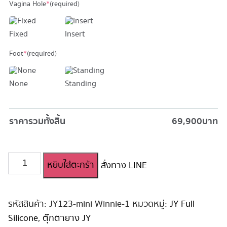
Vagina Hole
*
(required)
Fixed
Insert
Foot
*
(required)
None
Standing
ราคารวมทั้งสิ้น
69,900
บาท
จำนวน
หยิบใส่ตะกร้า
สั่งทาง LINE
ตุ๊กตา
ยาง
ซิ
ลิ
รหัสสินค้า:
JY123-mini Winnie-1
หมวดหมู่:
JY Full
โคน
Silicone
,
ตุ๊กตายาง JY