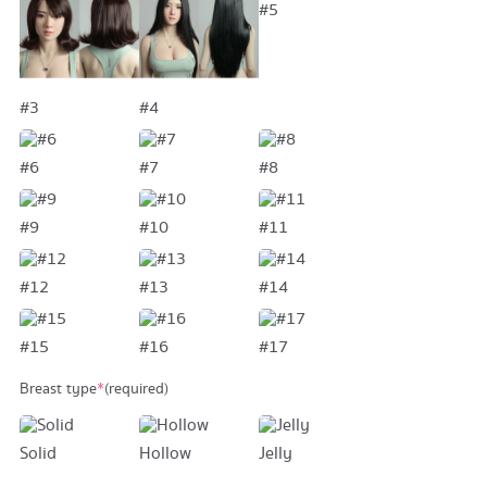
#5
#3
#4
#6
#7
#8
#9
#10
#11
#12
#13
#14
#15
#16
#17
Breast type
*
(required)
Solid
Hollow
Jelly