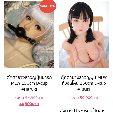
Sale 18%
ตุ๊กตายางสาวญี่ปุ่นน่ารัก
ตุ๊กตายางสาวญี่ปุ่น MLW
MLW 150cm D-cup
หัวซิลิโคน 150cm D-cup
#Haruki
#Tsuki
Original
เริ่มต้น
54,900
บาท
เริ่มต้น
59,900
บาท
44,900
บาท
Current
price
price
was:
สั่งทาง LINE
หยิบใส่ตะกร้า