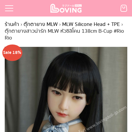
Skip
to
Search
content
ร้านค้า
›
ตุ๊กตายาง MLW
›
MLW Silicone Head + TPE
›
for:
ตุ๊กตายางสาวน่ารัก MLW หัวซิลิโคน 138cm B-Cup #Rio
Rio
เรก
้า
Sale 18%
กตามแบรนด์
นสั่งซื้อ
ำระเงิน
ินค้า