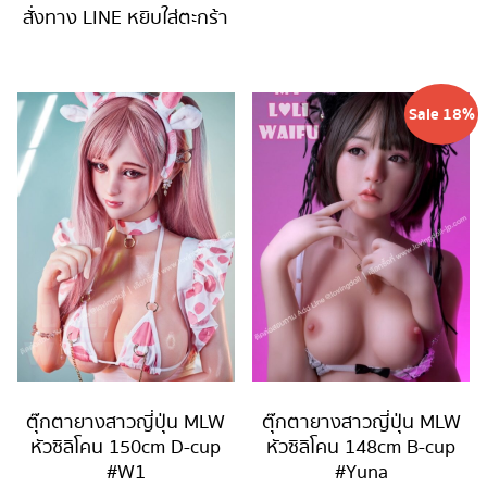
is:
54,900 บาท.
สั่งทาง LINE
หยิบใส่ตะกร้า
44,900 บาท.
Sale 18%
ตุ๊กตายางสาวญี่ปุ่น MLW
ตุ๊กตายางสาวญี่ปุ่น MLW
หัวซิลิโคน 150cm D-cup
หัวซิลิโคน 148cm B-cup
#W1
#Yuna