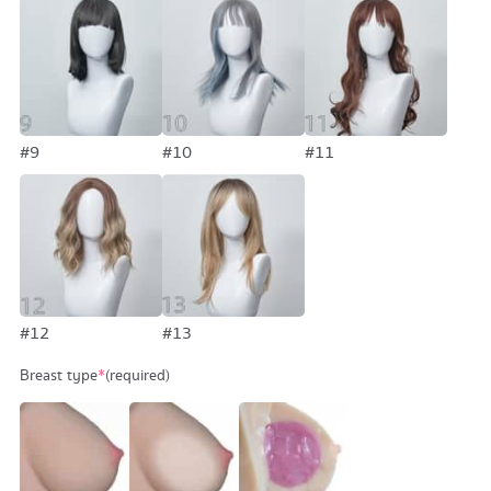
#9
#10
#11
#12
#13
Breast type
*
(required)