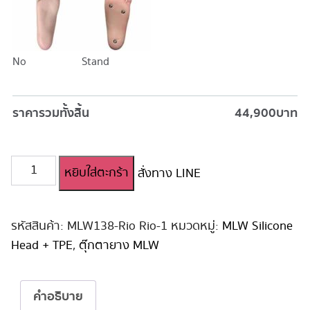
No
Stand
ราคารวมทั้งสิ้น
44,900
บาท
จำนวน
หยิบใส่ตะกร้า
สั่งทาง LINE
ตุ๊กตา
ยาง
สาว
น่า
รหัสสินค้า:
MLW138-Rio Rio-1
หมวดหมู่:
MLW Silicone
รัก
Head + TPE
,
ตุ๊กตายาง MLW
MLW
หัว
ซิ
คำอธิบาย
ลิ