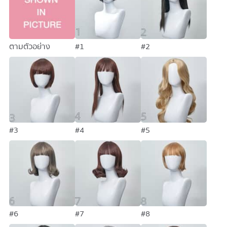
ตามตัวอย่าง
#1
#2
#3
#4
#5
#6
#7
#8