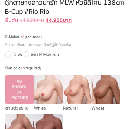
ตุ๊กตายางสาวน่ารัก MLW หัวซิลิโคน 138cm
B-Cup #Rio Rio
44,900
บาท
Original
Current
เริ่มต้น
54,900
บาท
price
price
was:
is:
R-Makeup
*
(required)
54,900 บาท.
44,900 บาท.
คือ การเพิ่มเมคอัพเงาของผิวให้ดูมีมิติสมจริง
ไม่เพิ่ม
เพิ่ม R-Makeup
Skin color
*
(required)
ตามตัวอย่าง
White
Natural
Wheat