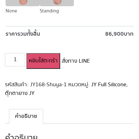
None
Standing
ราคารวมทั้งสิ้น
86,900
บาท
จำนวน
หยิบใส่ตะกร้า
สั่งทาง LINE
ตุ๊กตา
ยาง
JY
Full
รหัสสินค้า:
JY168-Shuya-1
หมวดหมู่:
JY Full Silicone
,
Silicone
ตุ๊กตายาง JY
168cm
#Shuya
ชิ้น
คำอธิบาย
คำอธิบาย