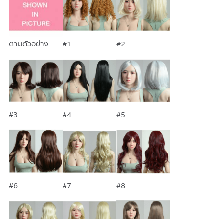
ตามตัวอย่าง
#1
#2
#3
#4
#5
#6
#7
#8