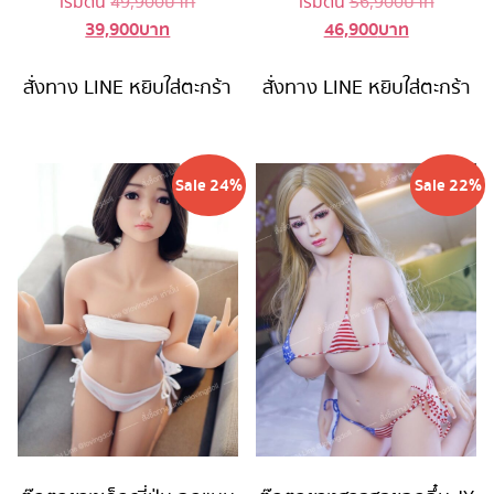
Original
Original
เริ่มต้น
49,900
บาท
เริ่มต้น
56,900
บาท
39,900
บาท
46,900
บาท
Current
price
Current
price
price
was:
price
was:
is:
49,900 บาท.
is:
56,900 
สั่งทาง LINE
หยิบใส่ตะกร้า
สั่งทาง LINE
หยิบใส่ตะกร้า
39,900 บาท.
46,900 บาท
Sale 24%
Sale 22%