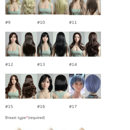
#9
#10
#11
#12
#13
#14
#15
#16
#17
Breast type
*
(required)