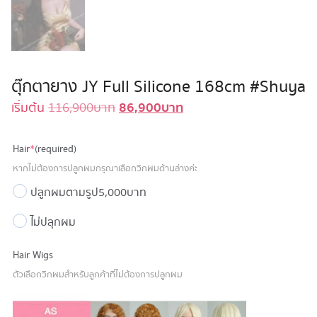
ตุ๊กตายาง JY Full Silicone 168cm #Shuya
86,900
บาท
Original
Current
เริ่มต้น
116,900
บาท
price
price
was:
is:
Hair
*
(required)
116,900 บาท.
86,900 บาท.
หากไม่ต้องการปลูกผมกรุณาเลือกวิกผมด้านล่างค่ะ
ปลูกผมตามรูป
5,000 บาท
ไม่ปลุกผม
Hair Wigs
ตัวเลือกวิกผมสำหรับลูกค้าที่ไม่ต้องการปลูกผม