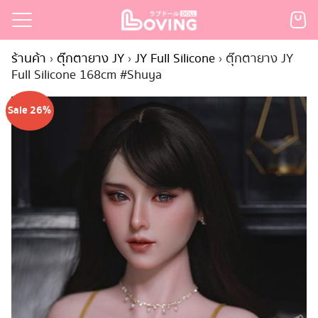
Skip
to
Search
content
ร้านค้า
›
ตุ๊กตายาง JY
›
JY Full Silicone
›
ตุ๊กตายาง JY
for:
Full Silicone 168cm #Shuya
เรก
Sale 26%
้า
กตามแบรนด์
นสั่งซื้อ
ำระเงิน
ินค้า