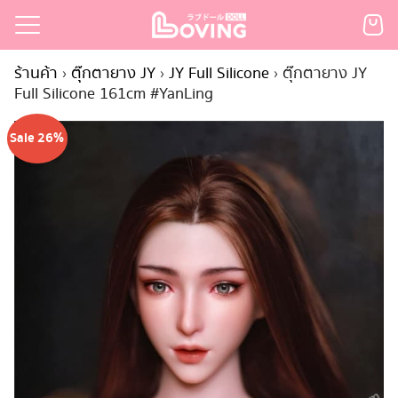
Skip
to
Search
content
ร้านค้า
›
ตุ๊กตายาง JY
›
JY Full Silicone
›
ตุ๊กตายาง JY
for:
Full Silicone 161cm #YanLing
เรก
Sale 26%
้า
กตามแบรนด์
นสั่งซื้อ
ำระเงิน
ินค้า