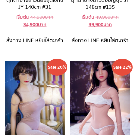
ตุ๊กตายางสาวน้อยสุดเซ็กซี่
ตุ๊กตายางสาวน้อยญี่ปุ่น JY
JY 140cm #31
148cm #135
Original
Original
เริ่มต้น
44,900
บาท
เริ่มต้น
49,900
บาท
34,900
บาท
39,900
บาท
Current
price
Current
price
price
was:
price
was:
is:
44,900 บาท.
is:
49,900 
สั่งทาง LINE
หยิบใส่ตะกร้า
สั่งทาง LINE
หยิบใส่ตะกร้า
34,900 บาท.
39,900 บาท
Sale 20%
Sale 22%