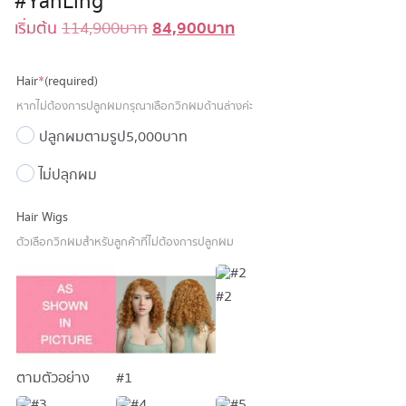
#YanLing
84,900
บาท
Original
Current
เริ่มต้น
114,900
บาท
price
price
was:
is:
Hair
*
(required)
114,900 บาท.
84,900 บาท.
หากไม่ต้องการปลูกผมกรุณาเลือกวิกผมด้านล่างค่ะ
ปลูกผมตามรูป
5,000 บาท
ไม่ปลุกผม
Hair Wigs
ตัวเลือกวิกผมสำหรับลูกค้าที่ไม่ต้องการปลูกผม
#2
ตามตัวอย่าง
#1