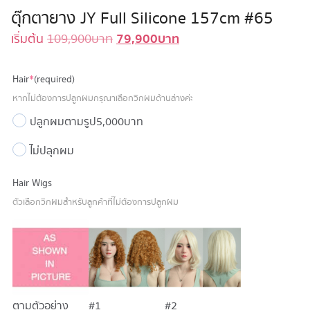
ตุ๊กตายาง JY Full Silicone 157cm #65
79,900
บาท
Original
Current
เริ่มต้น
109,900
บาท
price
price
was:
is:
Hair
*
(required)
109,900 บาท.
79,900 บาท.
หากไม่ต้องการปลูกผมกรุณาเลือกวิกผมด้านล่างค่ะ
ปลูกผมตามรูป
5,000 บาท
ไม่ปลุกผม
Hair Wigs
ตัวเลือกวิกผมสำหรับลูกค้าที่ไม่ต้องการปลูกผม
ตามตัวอย่าง
#1
#2