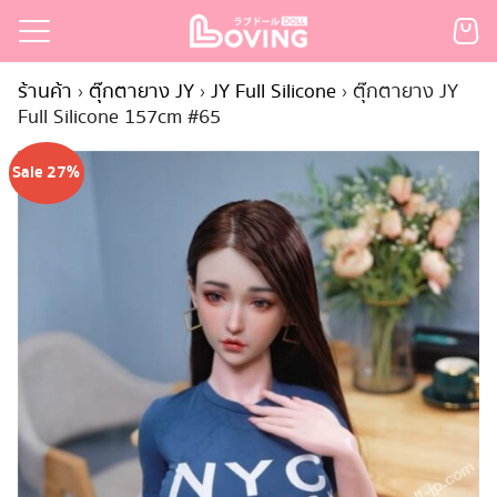
Skip
to
Search
content
ร้านค้า
›
ตุ๊กตายาง JY
›
JY Full Silicone
›
ตุ๊กตายาง JY
for:
Full Silicone 157cm #65
เรก
Sale 27%
้า
กตามแบรนด์
นสั่งซื้อ
ำระเงิน
ินค้า