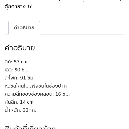
Silicone
ตุ๊กตายาง JY
157cm
#65
ชิ้น
คำอธิบาย
คำอธิบาย
อก: 57 cm
เอว: 50 ซม.
สะโพก: 91 ซม.
หัวซิลิโคนไม่มีฟังชั่นในช่องปาก
ความลึกของช่องคลอด: 16 ซม.
ก้นลึก: 14 cm
น้ำหนัก: 33กก.