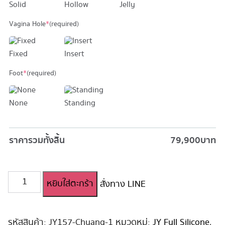
Solid
Hollow
Jelly
Vagina Hole
*
(required)
Fixed
Insert
Foot
*
(required)
None
Standing
ราคารวมทั้งสิ้น
79,900
บาท
จำนวน
หยิบใส่ตะกร้า
สั่งทาง LINE
ตุ๊กตา
ยาง
JY
Full
รหัสสินค้า:
JY157-Chuang-1
หมวดหมู่:
JY Full Silicone
,