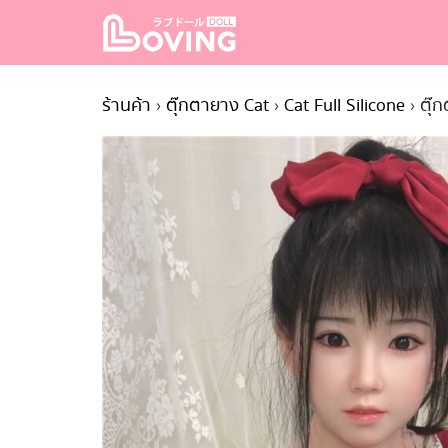
Skip
to
content
S
fo
ร้านค้า
›
ตุ๊กตายาง Cat
›
Cat Full Silicone
›
ตุ๊