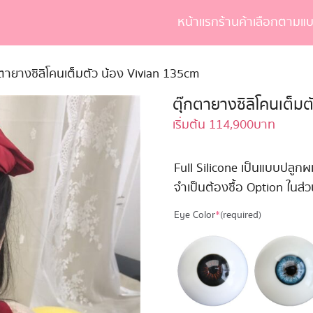
หน้าเเรก
ร้านค้า
เลือกตามแบ
earch
r:
กตายางซิลิโคนเต็มตัว น้อง Vivian 135cm
ตุ๊กตายางซิลิโคนเต็ม
เริ่มต้น
114,900
บาท
Full Silicone เป็นแบบปลูกผ
จำเป็นต้องซื้อ Option ในส่วนน
Eye Color
*
(required)