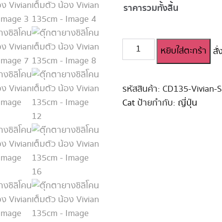
ราคารวมทั้งสิ้น
จำนวน
หยิบใส่ตะกร้า
สั
ตุ๊กตา
ยาง
ซิ
ลิ
รหัสสินค้า:
CD135-Vivian-S
โคน
Cat
ป้ายกำกับ:
ญี่ปุ่น
เต็ม
ตัว
น้อง
Vivian
135cm
ชิ้น