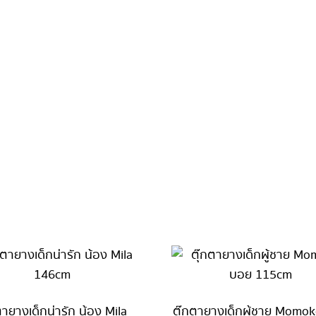
ตายางเด็กน่ารัก น้อง Mila
ตุ๊กตายางเด็กผู้ชาย Momo