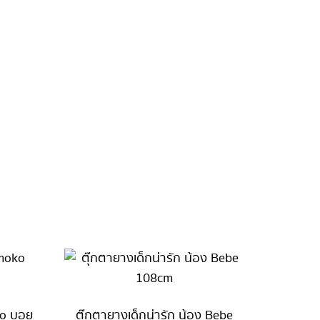
ko บอย
ตุ๊กตายางเด็กน่ารัก น้อง Bebe