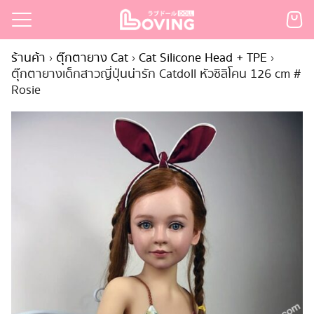
Skip
to
Search
content
ร้านค้า
›
ตุ๊กตายาง Cat
›
Cat Silicone Head + TPE
›
for:
ตุ๊กตายางเด็กสาวญี่ปุ่นน่ารัก Catdoll หัวซิลิโคน 126 cm #
Rosie
เรก
้า
กตามแบรนด์
นสั่งซื้อ
ำระเงิน
ินค้า