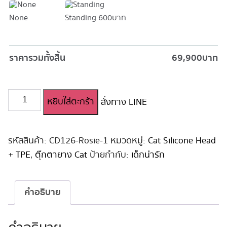
None
Standing
600 บาท
ราคารวมทั้งสิ้น
69,900
บาท
จำนวน
หยิบใส่ตะกร้า
สั่งทาง LINE
ตุ๊กตา
ยาง
เด็ก
สาว
รหัสสินค้า:
CD126-Rosie-1
หมวดหมู่:
Cat Silicone Head
ญี่ปุ่น
+ TPE
,
ตุ๊กตายาง Cat
ป้ายกำกับ:
เด็กน่ารัก
น่า
รัก
Catdoll
คำอธิบาย
หัว
ซิ
ลิ