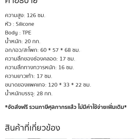
คำอธิบาย
โคน
126
ความสูง: 126 ซม.
cm
หัว : Silicone
#
Rosie
Body : TPE
ชิ้น
น้ำหนัก: 20 กก.
อก/เอว/สะโพก: 60 * 57 * 68 ซม.
ความลึกของช่องคลอด: 17 ซม.
ความลึกทางทวารหนัก: 16 ซม.
ความยาวเท้า: 17 ซม.
ขนาดของแพคเกจ: 120 * 33 * 22 ซม.
น้ำหนักบรรจุ: 28 กก.
*จัดส่งฟรี รวมภาษีศุลกากรแล้ว ไม่มีค่าใช้จ่ายเพิ่มเติม*
สินค้าที่เกี่ยวข้อง