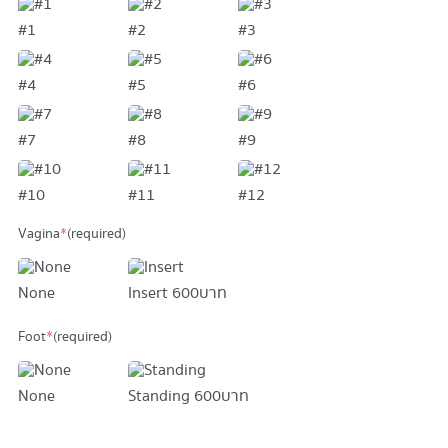
#1
#2
#3
#4
#5
#6
#7
#8
#9
#10
#11
#12
Vagina
*
(required)
None
Insert
600 บาท
Foot
*
(required)
None
Standing
600 บาท