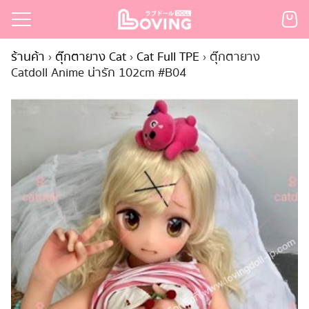
Skip
to
Search
content
ร้านค้า
›
ตุ๊กตายาง Cat
›
Cat Full TPE
›
ตุ๊กตายาง
for:
Catdoll Anime น่ารัก 102cm #B04
เรก
้า
กตามแบรนด์
นสั่งซื้อ
ำระเงิน
ินค้า