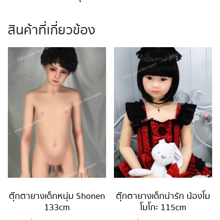
สินค้าที่เกี่ยวข้อง
ตุ๊กตายางเด็กหนุ่ม Shonen
ตุ๊กตายางเด็กน่ารัก น้องโม
133cm
โมโกะ 115cm