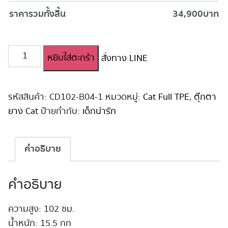
ราคารวมทั้งสิ้น
34,900
บาท
จำนวน
หยิบใส่ตะกร้า
สั่งทาง LINE
ตุ๊กตา
ยาง
Catdoll
Anime
รหัสสินค้า:
CD102-B04-1
หมวดหมู่:
Cat Full TPE
,
ตุ๊กตา
น่า
ยาง Cat
ป้ายกำกับ:
เด็กน่ารัก
รัก
102cm
#B04
คำอธิบาย
ชิ้น
คำอธิบาย
ความสูง: 102 ซม.
น้ำหนัก: 15.5 กก