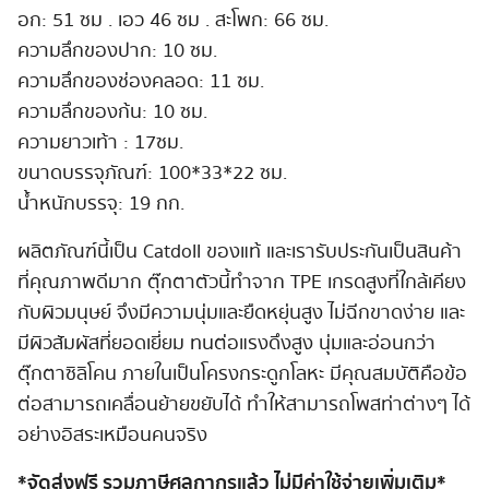
อก: 51 ซม . เอว 46 ซม . สะโพก: 66 ซม.
ความลึกของปาก: 10 ซม.
ความลึกของช่องคลอด: 11 ซม.
ความลึกของก้น: 10 ซม.
ความยาวเท้า : 17ซม.
ขนาดบรรจุภัณฑ์: 100*33*22 ซม.
น้ำหนักบรรจุ: 19 กก.
ผลิตภัณฑ์นี้เป็น Catdoll ของแท้ และเรารับประกันเป็นสินค้า
ที่คุณภาพดีมาก ตุ๊กตาตัวนี้ทำจาก TPE เกรดสูงที่ใกล้เคียง
กับผิวมนุษย์ จึงมีความนุ่มและยืดหยุ่นสูง ไม่ฉีกขาดง่าย และ
มีผิวสัมผัสที่ยอดเยี่ยม ทนต่อแรงดึงสูง นุ่มและอ่อนกว่า
ตุ๊กตาซิลิโคน ภายในเป็นโครงกระดูกโลหะ มีคุณสมบัติคือข้อ
ต่อสามารถเคลื่อนย้ายขยับได้ ทำให้สามารถโพสท่าต่างๆ ได้
อย่างอิสระเหมือนคนจริง
*จัดส่งฟรี รวมภาษีศุลกากรแล้ว ไม่มีค่าใช้จ่ายเพิ่มเติม*