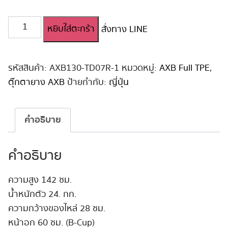
จำนวน
หยิบใส่ตะกร้า
สั่งทาง LINE
ตุ๊กตา
ยาง
เด็ก
น่า
รหัสสินค้า:
AXB130-TD07R-1
หมวดหมู่:
AXB Full TPE
,
รัก
ตุ๊กตายาง AXB
ป้ายกำกับ:
ญี่ปุ่น
AXB
142cm
#TD07
คำอธิบาย
ชิ้น
คำอธิบาย
ความสูง 142 ซม.
น้ำหนักตัว 24. กก.
ความกว้างของไหล่ 28 ซม.
หน้าอก 60 ซม. (B-Cup)