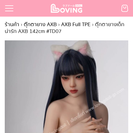
Skip
to
Search
content
ร้านค้า
›
ตุ๊กตายาง AXB
›
AXB Full TPE
›
ตุ๊กตายางเด็ก
for:
น่ารัก AXB 142cm #TD07
เรก
้า
กตามแบรนด์
นสั่งซื้อ
ำระเงิน
ินค้า