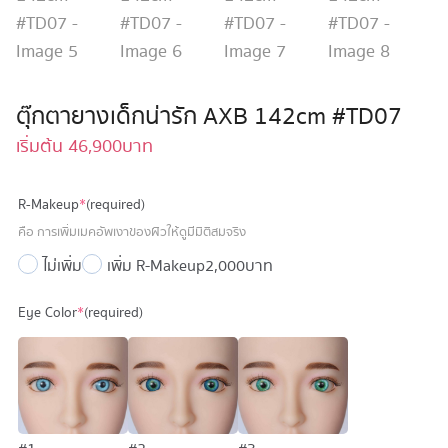
ตุ๊กตายางเด็กน่ารัก AXB 142cm #TD07
เริ่มต้น
46,900
บาท
R-Makeup
*
(required)
คือ การเพิ่มเมคอัพเงาของผิวให้ดูมีมิติสมจริง
ไม่เพิ่ม
เพิ่ม R-Makeup
2,000 บาท
Eye Color
*
(required)