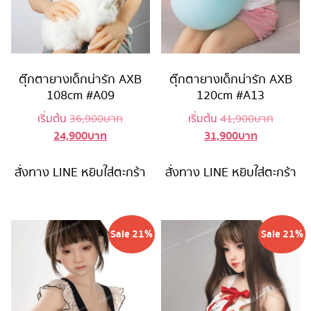
ตุ๊กตายางเด็กน่ารัก AXB
ตุ๊กตายางเด็กน่ารัก AXB
108cm #A09
120cm #A13
Original
Original
เริ่มต้น
36,900
บาท
เริ่มต้น
41,900
บาท
24,900
บาท
31,900
บาท
Current
price
Current
price
price
was:
price
was:
is:
36,900 บาท.
is:
41,900 
สั่งทาง LINE
หยิบใส่ตะกร้า
สั่งทาง LINE
หยิบใส่ตะกร้า
24,900 บาท.
31,900 บาท
Sale 21%
Sale 21%