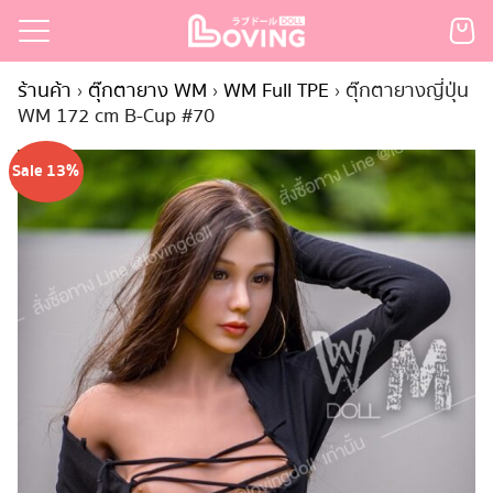
Skip
to
Search
content
ร้านค้า
›
ตุ๊กตายาง WM
›
WM Full TPE
›
ตุ๊กตายางญี่ปุ่น
for:
WM 172 cm B-Cup #70
เรก
Sale 13%
้า
กตามแบรนด์
นสั่งซื้อ
ำระเงิน
ินค้า