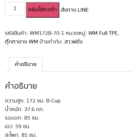
จำนวน
หยิบใส่ตะกร้า
สั่งทาง LINE
ตุ๊กตา
ยาง
ญี่ปุ่น
WM
รหัสสินค้า:
WM172B-70-1
หมวดหมู่:
WM Full TPE
,
172
ตุ๊กตายาง WM
ป้ายกำกับ:
สาวฝรั่ง
cm
B-
Cup
คำอธิบาย
#70
ชิ้น
คำอธิบาย
ความสูง: 172 ซม. B-Cup
น้ำหนัก: 37.6 กก.
รอบอก: 85 ซม.
เอว: 59 ซม.
สะโพก: 85 ซม.