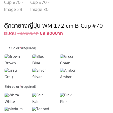
ตุ๊กตายางญี่ปุ่น WM 172 cm B-Cup #70
69,900
บาท
Original
Current
เริ่มต้น
79,900
บาท
price
price
was:
is:
Eye Color
*
(required)
79,900 บาท.
69,900 บาท.
Brown
Blue
Green
Gray
Silver
Amber
Skin color
*
(required)
White
Fair
Pink