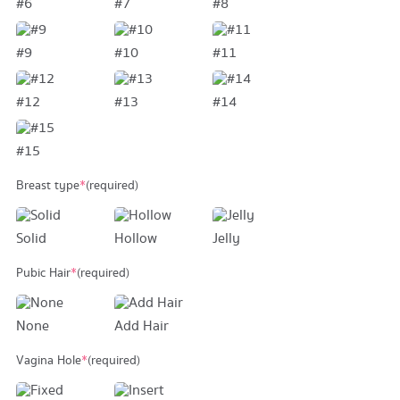
#6
#7
#8
#9
#10
#11
#12
#13
#14
#15
Breast type
*
(required)
Solid
Hollow
Jelly
Pubic Hair
*
(required)
None
Add Hair
Vagina Hole
*
(required)