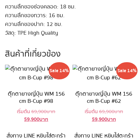
ความลึกของช่องคลอด: 18 ซม.
ความลึกของทวาร: 16 ซม.
ความลึกของปาก: 12 ซม.
วัสดุ: TPE High Quality
สินค้าที่เกี่ยวข้อง
Sale 14%
Sale 14%
ตุ๊กตายางญี่ปุ่น WM 156
ตุ๊กตายางญี่ปุ่น WM 156
cm B-Cup #98
cm B-Cup #62
Original
Original
เริ่มต้น
69,900
บาท
เริ่มต้น
69,900
บาท
59,900
บาท
59,900
บาท
Current
price
Current
price
price
was:
price
was:
is:
69,900 บาท.
is:
69,900 
สั่งทาง LINE
หยิบใส่ตะกร้า
สั่งทาง LINE
หยิบใส่ตะกร้า