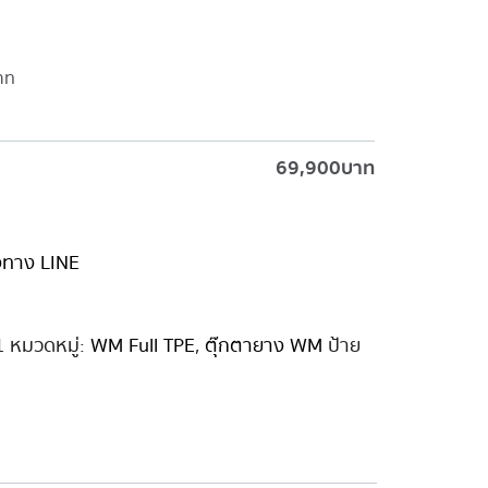
าท
69,900
บาท
่งทาง LINE
1
หมวดหมู่:
WM Full TPE
,
ตุ๊กตายาง WM
ป้าย