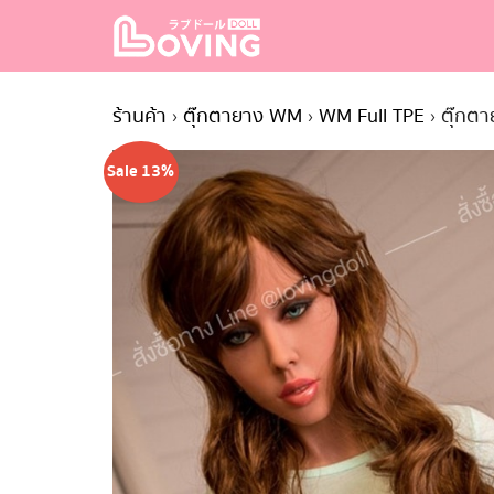
Skip
to
content
S
fo
ร้านค้า
›
ตุ๊กตายาง WM
›
WM Full TPE
›
ตุ๊กต
Sale 13%