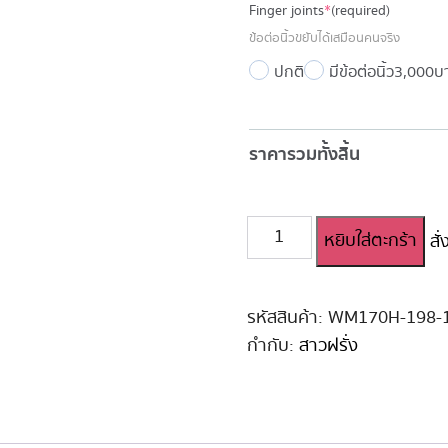
Finger joints
*
(required)
ข้อต่อนิ้วขยับได้เสมือนคนจริง
ปกติ
มีข้อต่อนิ้ว
3,000 บ
ราคารวมทั้งสิ้น
จำนวน
หยิบใส่ตะกร้า
สั
ตุ๊กตา
ยาง
ญี่ปุ่น
WM
รหัสสินค้า:
WM170H-198-
170
กำกับ:
สาวฝรั่ง
cm
H-
Cup
#198