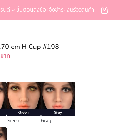
รนด์
ขั้นตอนสั่งซื้อ
แจ้งชำระเงิน
รีวิวสินค้า
 170 cm H-Cup #198
0
บาท
Current
price
is:
บาท.
69,900 บาท.
Green
Gray