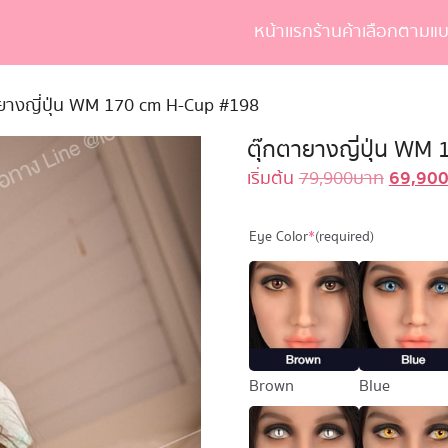
หน้าเเรก
ร้านค้า
เลือกตามแบ
earch
r:
ายางญี่ปุ่น WM 170 cm H-Cup #198
ตุ๊กตายางญี่ปุ่น WM
69,90
Original
เริ่มต้น
79,900
บาท
price
was:
Eye Color
*
(required)
79,900 
Brown
Blue