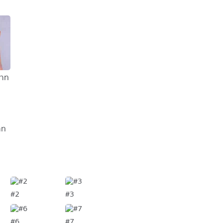
บาท
าท
#2
#3
#6
#7