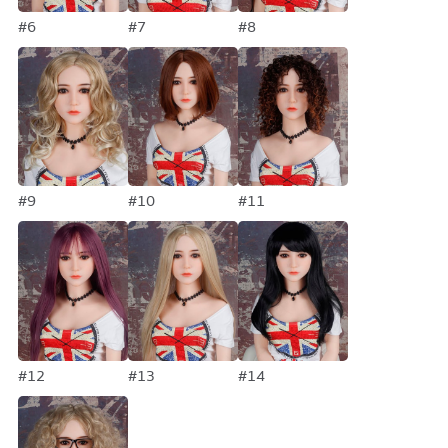
#6
#7
#8
#9
#10
#11
#12
#13
#14