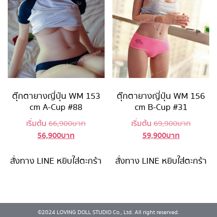
ตุ๊กตายางญี่ปุ่น WM 153
ตุ๊กตายางญี่ปุ่น WM 156
cm A-Cup #88
cm B-Cup #31
Original
Original
เริ่มต้น
66,900
บาท
เริ่มต้น
69,900
บาท
56,900
บาท
59,900
บาท
Current
price
Current
price
price
was:
price
was:
is:
66,900 บาท.
is:
69,900 
สั่งทาง LINE
หยิบใส่ตะกร้า
สั่งทาง LINE
หยิบใส่ตะกร้า
56,900 บาท.
59,900 บาท
©2024 LOVING DOLL STUDIO Co., Ltd. All right reserved.