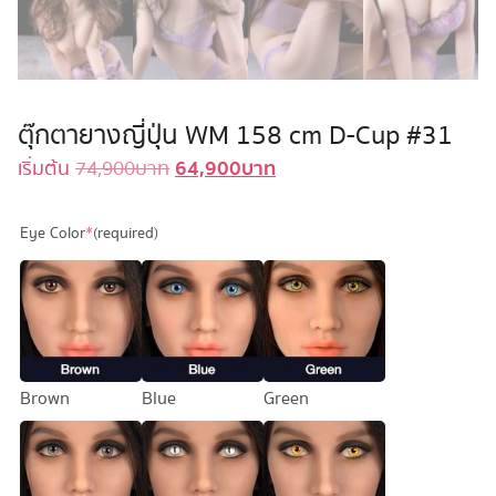
ตุ๊กตายางญี่ปุ่น WM 158 cm D-Cup #31
64,900
บาท
Original
Current
เริ่มต้น
74,900
บาท
price
price
was:
is:
Eye Color
*
(required)
74,900 บาท.
64,900 บาท.
Brown
Blue
Green