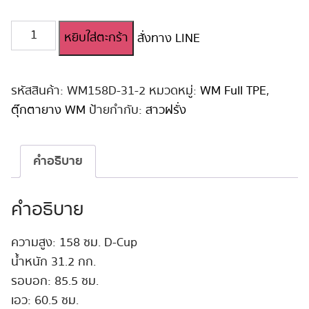
จำนวน
หยิบใส่ตะกร้า
สั่งทาง LINE
ตุ๊กตา
ยาง
ญี่ปุ่น
WM
รหัสสินค้า:
WM158D-31-2
หมวดหมู่:
WM Full TPE
,
158
ตุ๊กตายาง WM
ป้ายกำกับ:
สาวฝรั่ง
cm
D-
Cup
คำอธิบาย
#31
ชิ้น
คำอธิบาย
ความสูง: 158 ซม. D-Cup
น้ำหนัก 31.2 กก.
รอบอก: 85.5 ซม.
เอว: 60.5 ซม.