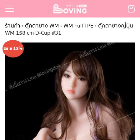
Skip
to
Search
content
ร้านค้า
›
ตุ๊กตายาง WM
›
WM Full TPE
›
ตุ๊กตายางญี่ปุ่น
for:
WM 158 cm D-Cup #31
เรก
Sale 13%
้า
กตามแบรนด์
นสั่งซื้อ
ำระเงิน
ินค้า