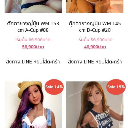
ตุ๊กตายางญี่ปุ่น WM 153
ตุ๊กตายางญี่ปุ่น WM 145
cm A-Cup #88
cm D-Cup #20
Original
Original
เริ่มต้น
66,900
บาท
เริ่มต้น
56,900
บาท
56,900
บาท
46,900
บาท
Current
price
Current
price
price
was:
price
was:
is:
66,900 บาท.
is:
56,900 
สั่งทาง LINE
หยิบใส่ตะกร้า
สั่งทาง LINE
หยิบใส่ตะกร้า
56,900 บาท.
46,900 บาท
Sale 14%
Sale 15%