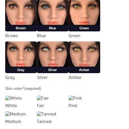
69,900 บาท.
59,900 บาท.
Brown
Blue
Green
Gray
Silver
Amber
Skin color
*
(required)
White
Fair
Pink
Medium
Tanned