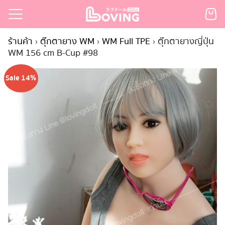
Skip
to
Search
content
ร้านค้า
›
ตุ๊กตายาง WM
›
WM Full TPE
›
ตุ๊กตายางญี่ปุ่น
for:
WM 156 cm B-Cup #98
เรก
Sale 14%
้า
กตามแบรนด์
นสั่งซื้อ
ำระเงิน
ินค้า