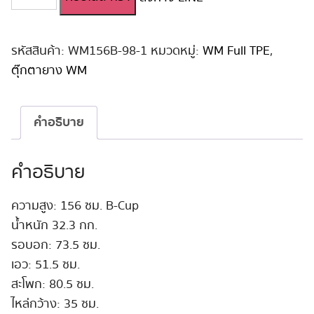
ตุ๊กตา
ยาง
ญี่ปุ่น
WM
รหัสสินค้า:
WM156B-98-1
หมวดหมู่:
WM Full TPE
,
156
ตุ๊กตายาง WM
cm
B-
Cup
คำอธิบาย
#98
ชิ้น
คำอธิบาย
ความสูง: 156 ซม. B-Cup
น้ำหนัก 32.3 กก.
รอบอก: 73.5 ซม.
เอว: 51.5 ซม.
สะโพก: 80.5 ซม.
ไหล่กว้าง: 35 ซม.