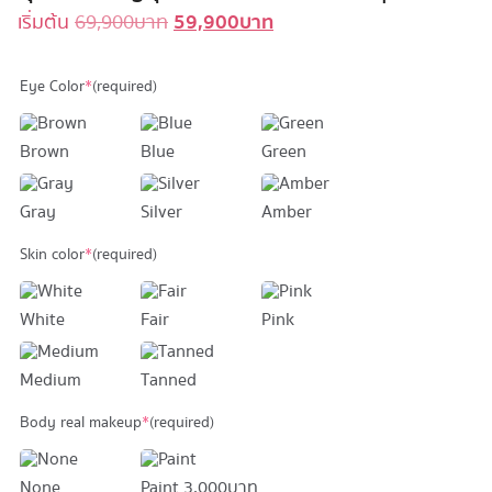
59,900
บาท
Original
Current
เริ่มต้น
69,900
บาท
price
price
was:
is:
Eye Color
*
(required)
69,900 บาท.
59,900 บาท.
Brown
Blue
Green
Gray
Silver
Amber
Skin color
*
(required)
White
Fair
Pink
Medium
Tanned
Body real makeup
*
(required)
None
Paint
3,000 บาท