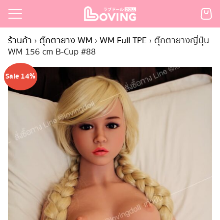
Skip
to
Search
content
ร้านค้า
›
ตุ๊กตายาง WM
›
WM Full TPE
›
ตุ๊กตายางญี่ปุ่น
for:
WM 156 cm B-Cup #88
เรก
Sale 14%
้า
กตามแบรนด์
นสั่งซื้อ
ำระเงิน
ินค้า