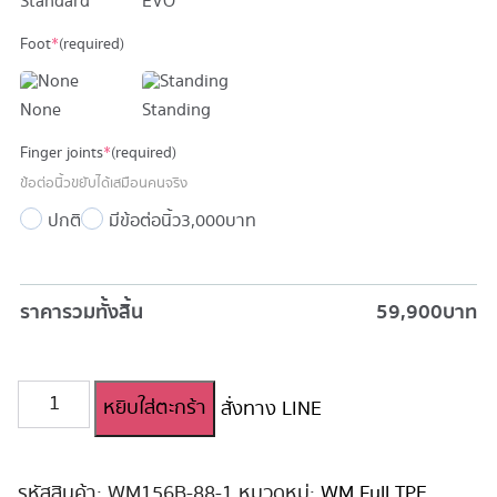
Standard
EVO
Foot
*
(required)
None
Standing
Finger joints
*
(required)
ข้อต่อนิ้วขยับได้เสมือนคนจริง
ปกติ
มีข้อต่อนิ้ว
3,000 บาท
ราคารวมทั้งสิ้น
59,900
บาท
จำนวน
หยิบใส่ตะกร้า
สั่งทาง LINE
ตุ๊กตา
ยาง
ญี่ปุ่น
WM
รหัสสินค้า:
WM156B-88-1
หมวดหมู่:
WM Full TPE
,