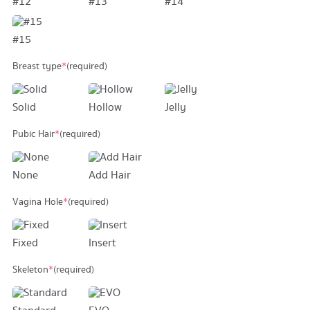
#12
#13
#14
#15
Breast type
*
(required)
Solid
Hollow
Jelly
Pubic Hair
*
(required)
None
Add Hair
Vagina Hole
*
(required)
Fixed
Insert
Skeleton
*
(required)