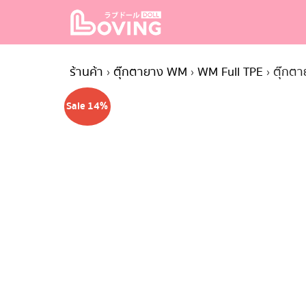
Skip
to
content
S
fo
ร้านค้า
›
ตุ๊กตายาง WM
›
WM Full TPE
›
ตุ๊กต
Sale 14%