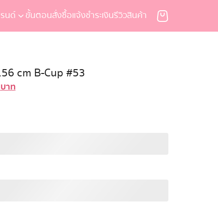
รนด์
ขั้นตอนสั่งซื้อ
แจ้งชำระเงิน
รีวิวสินค้า
 156 cm B-Cup #53
0
บาท
Current
price
is:
บาท.
59,900 บาท.