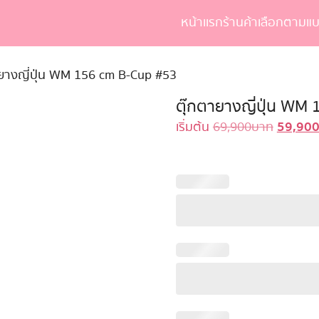
หน้าเเรก
ร้านค้า
เลือกตามแบ
earch
r:
ายางญี่ปุ่น WM 156 cm B-Cup #53
ตุ๊กตายางญี่ปุ่น WM
59,90
Original
เริ่มต้น
69,900
บาท
price
was:
69,900 