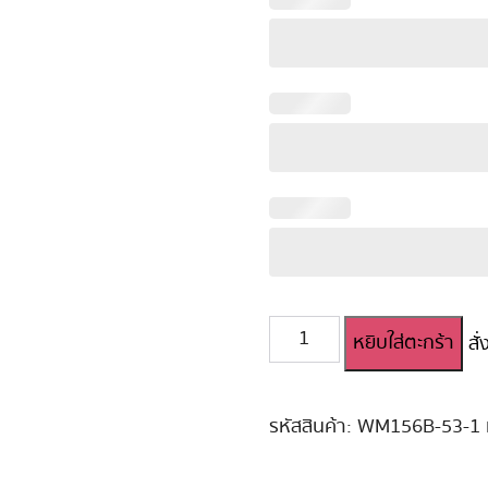
จำนวน
หยิบใส่ตะกร้า
สั
ตุ๊กตา
ยาง
ญี่ปุ่น
WM
รหัสสินค้า:
WM156B-53-1
156
cm