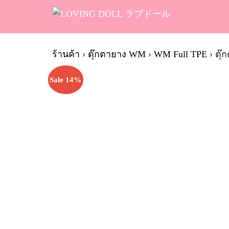
Skip
to
content
Se
fo
ร้านค้า
›
ตุ๊กตายาง WM
›
WM Full TPE
›
ตุ๊
Sale 14%