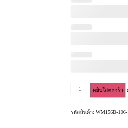
จำนวน
หยิบใส่ตะกร้า
ตุ๊กตา
ยาง
ญี่ปุ่น
WM
รหัสสินค้า:
WM156B-106-
156
cm