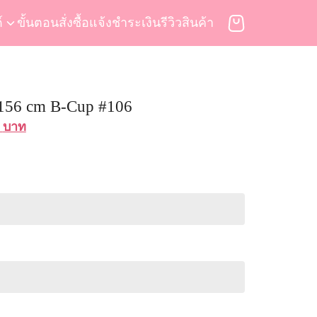
์
ขั้นตอนสั่งซื้อ
แจ้งชำระเงิน
รีวิวสินค้า
 156 cm B-Cup #106
al
Current
0
บาท
price
is:
 บาท.
59,900 บาท.