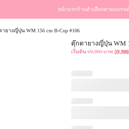
หน้าเเรก
ร้านค้า
เลือกตามแบรนด
arch
r:
กตายางญี่ปุ่น WM 156 cm B-Cup #106
ตุ๊กตายางญี่ปุ่น WM
Origin
เริ่มต้น
69,900
บาท
59,90
price
was:
69,900