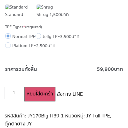
Standard
Shrug
1,500 บาท
TPE Types
*
(required)
Normal TPE
Jelly TPE
3,500 บาท
Platium TPE
2,500 บาท
ราคารวมทั้งสิ้น
59,900
บาท
จำนวน
หยิบใส่ตะกร้า
สั่งทาง LINE
ตุ๊กตา
ยาง
สาว
สวย
รหัสสินค้า:
JY170Big-H89-1
หมวดหมู่:
JY Full TPE
,
เซ็กซี่
ตุ๊กตายาง JY