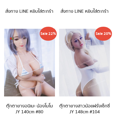
price
was:
price
was:
is:
49,900 บาท.
is:
49,900 
สั่งทาง LINE
หยิบใส่ตะกร้า
สั่งทาง LINE
หยิบใส่ตะกร้า
39,900 บาท.
39,900 บาท
Sale 22%
Sale 20%
ตุ๊กตายางอนิเมะ น้องโมโม
ตุ๊กตายางสาวน้อยฝรั่งเซ็กซี่
JY 140cm #80
JY 148cm #104