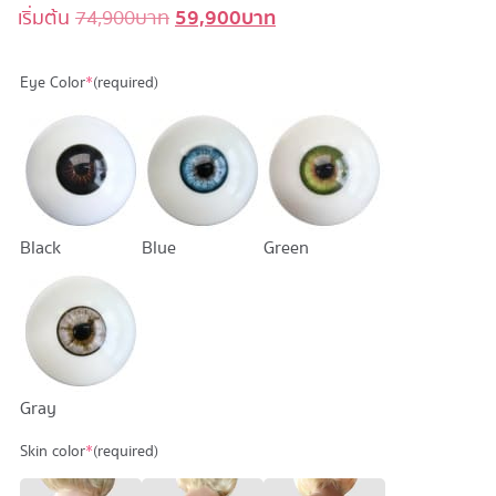
59,900
บาท
Original
Current
เริ่มต้น
74,900
บาท
price
price
was:
is:
Eye Color
*
(required)
74,900 บาท.
59,900 บาท.
Black
Blue
Green
Gray
Skin color
*
(required)