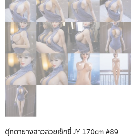
ตุ๊กตายางสาวสวยเซ็กซี่ JY 170cm #89