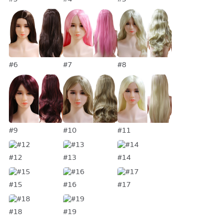
#6
#7
#8
#9
#10
#11
#12
#13
#14
#15
#16
#17
#18
#19