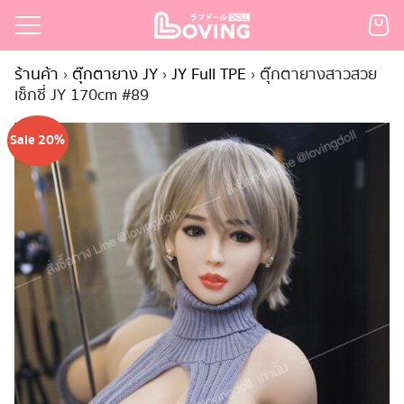
Skip
to
Search
content
ร้านค้า
›
ตุ๊กตายาง JY
›
JY Full TPE
›
ตุ๊กตายางสาวสวย
for:
เซ็กซี่ JY 170cm #89
เรก
Sale 20%
้า
กตามแบรนด์
นสั่งซื้อ
ำระเงิน
ินค้า