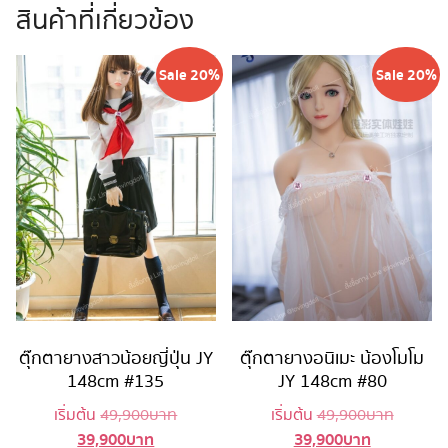
สินค้าที่เกี่ยวข้อง
Sale 20%
Sale 20%
ตุ๊กตายางสาวน้อยญี่ปุ่น JY
ตุ๊กตายางอนิเมะ น้องโมโม
148cm #135
JY 148cm #80
Original
Original
เริ่มต้น
49,900
บาท
เริ่มต้น
49,900
บาท
39,900
บาท
39,900
บาท
Current
price
Current
price