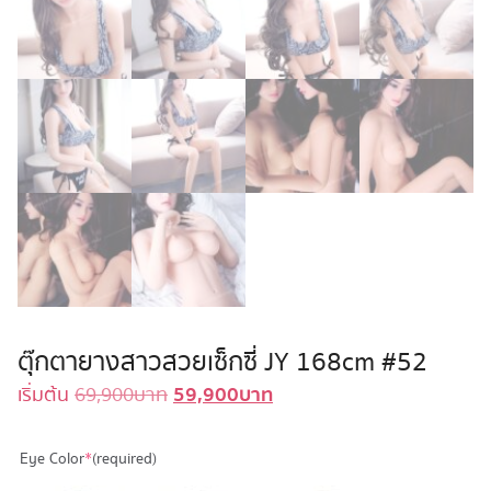
ตุ๊กตายางสาวสวยเซ็กซี่ JY 168cm #52
59,900
บาท
Original
Current
เริ่มต้น
69,900
บาท
price
price
was:
is:
Eye Color
*
(required)
69,900 บาท.
59,900 บาท.