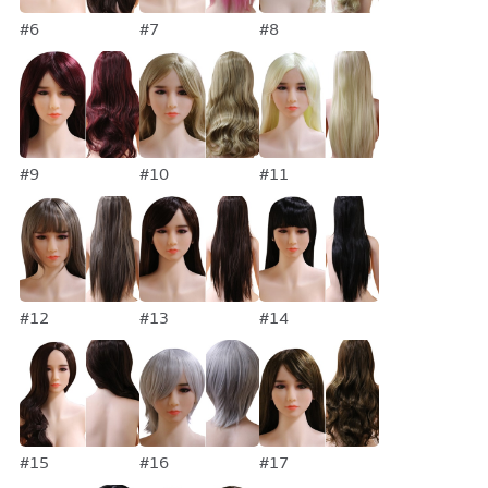
#6
#7
#8
#9
#10
#11
#12
#13
#14
#15
#16
#17