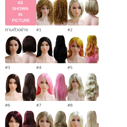
#1
#2
ตามตัวอย่าง
#3
#4
#5
#6
#7
#8