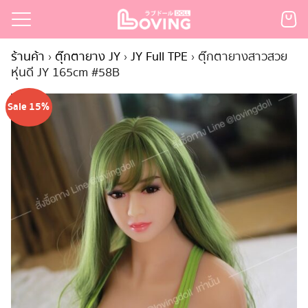
Skip
to
Search
content
ร้านค้า
›
ตุ๊กตายาง JY
›
JY Full TPE
›
ตุ๊กตายางสาวสวย
for:
หุ่นดี JY 165cm #58B
เรก
Sale 15%
้า
กตามแบรนด์
นสั่งซื้อ
ำระเงิน
ินค้า