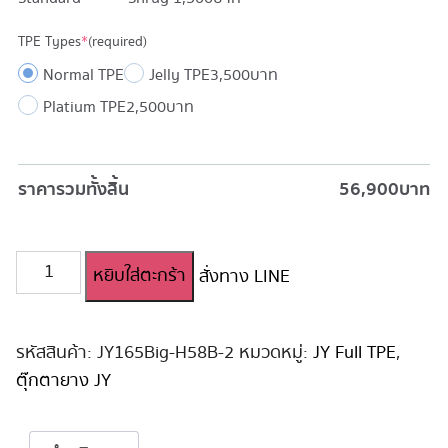
TPE Types
*
(required)
Normal TPE
Jelly TPE
3,500 บาท
Platium TPE
2,500 บาท
ราคารวมทั้งสิ้น
56,900
บาท
จำนวน
หยิบใส่ตะกร้า
สั่งทาง LINE
ตุ๊กตา
ยาง
สาว
สวย
รหัสสินค้า:
JY165Big-H58B-2
หมวดหมู่:
JY Full TPE
,
หุ่น
ตุ๊กตายาง JY
ดี
JY
165cm