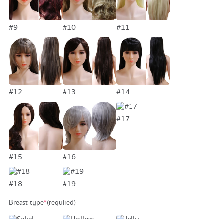
#9
#10
#11
#12
#13
#14
#17
#15
#16
#18
#19
Breast type
*
(required)