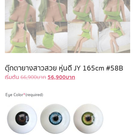
ตุ๊กตายางสาวสวย หุ่นดี JY 165cm #58B
56,900
บาท
Original
Current
เริ่มต้น
66,900
บาท
price
price
was:
is:
Eye Color
*
(required)
66,900 บาท.
56,900 บาท.