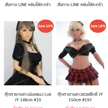
is:
44,900 บาท.
is:
49,900 
สั่งทาง LINE
หยิบใส่ตะกร้า
สั่งทาง LINE
หยิบใส่ตะกร้า
34,900 บาท.
39,900 บาท
Sale 20%
Sale 18%
ตุ๊กตายางสาวน้อยเเนว Loli
ตุ๊กตายางสาวสวยเซ็กซี่ JY
JY 148cm #10
150cm #197
Original
Original