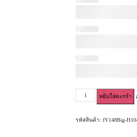
จำนวน
หยิบใส่ตะกร้า
ตุ๊กตา
ยาง
สาว
น้อย
รหัสสินค้า:
JY148Big-H10
ฝรั่ง
เซ็กซี่