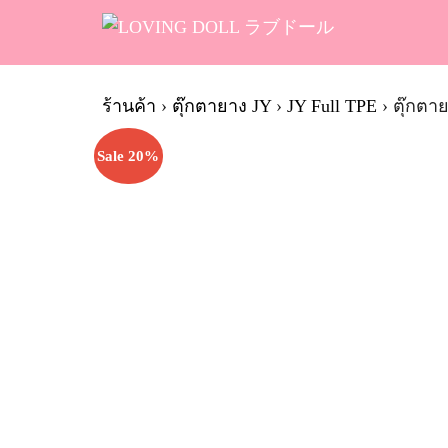
Skip
to
content
Se
fo
ร้านค้า
›
ตุ๊กตายาง JY
›
JY Full TPE
›
ตุ๊กตาย
Sale 20%