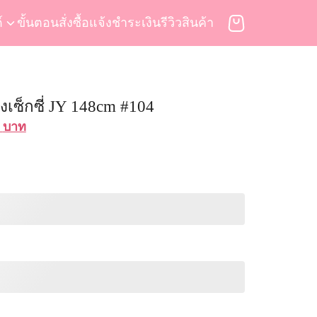
์
ขั้นตอนสั่งซื้อ
แจ้งชำระเงิน
รีวิวสินค้า
งเซ็กซี่ JY 148cm #104
al
Current
0
บาท
price
is:
 บาท.
39,900 บาท.