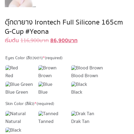
ตุ๊กตายาง Irontech Full Silicone 165cm
G-Cup #Yeona
86,900
บาท
Original
Current
เริ่มต้น
116,900
บาท
price
price
was:
is:
Eyes Color (สีดวงตา)
*
(required)
116,900 บาท.
86,900 บาท.
Red
Brown
Blood Brown
Blue Green
Blue
Black
Skin Color (สีผิว)
*
(required)
Natural
Tanned
Drak Tan