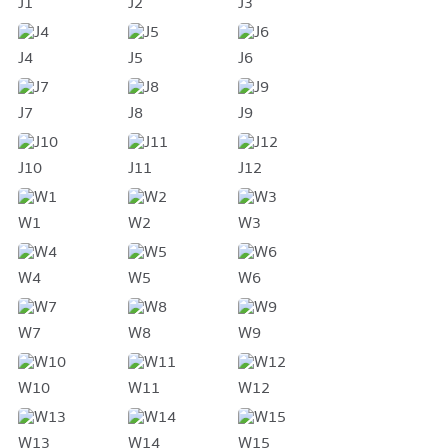
J1
J2
J3
J4
J5
J6
J7
J8
J9
J10
J11
J12
W1
W2
W3
W4
W5
W6
W7
W8
W9
W10
W11
W12
W13
W14
W15