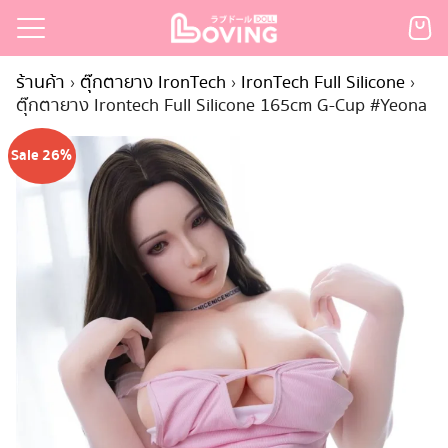
Skip
to
Search
content
ร้านค้า
›
ตุ๊กตายาง IronTech
›
IronTech Full Silicone
›
for:
ตุ๊กตายาง Irontech Full Silicone 165cm G-Cup #Yeona
เรก
Sale 26%
้า
กตามแบรนด์
นสั่งซื้อ
ำระเงิน
ินค้า