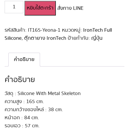
จำนวน
หยิบใส่ตะกร้า
สั่งทาง LINE
ตุ๊กตา
ยาง
Irontech
Full
รหัสสินค้า:
IT165-Yeona-1
หมวดหมู่:
IronTech Full
Silicone
Silicone
,
ตุ๊กตายาง IronTech
ป้ายกำกับ:
ญี่ปุ่น
165cm
G-
Cup
คำอธิบาย
#Yeona
ชิ้น
คำอธิบาย
วัสดุ : Silicone With Metal Skeleton
ความสูง : 165 cm.
ความกว้างของไหล่ : 38 cm.
หน้าอก : 84 cm.
รอบเอว : 57 cm.