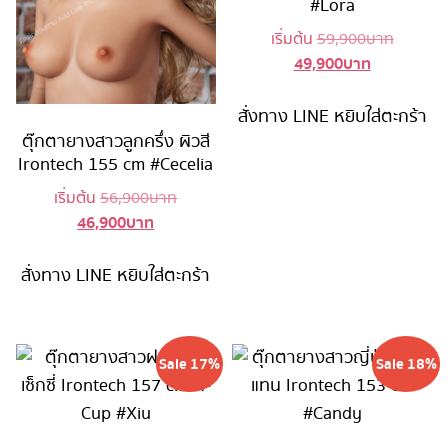
#Lora
Original
เริ่มต้น
59,900
บาท
49,900
บาท
Current
price
price
was:
is:
59,900 
สั่งทาง LINE
หยิบใส่ตะกร้า
49,900 บาท
ตุ๊กตายางสาวลูกครึ่ง ผิวสี
Irontech 155 cm #Cecelia
Original
เริ่มต้น
56,900
บาท
46,900
บาท
Current
price
price
was:
is:
56,900 บาท.
สั่งทาง LINE
หยิบใส่ตะกร้า
46,900 บาท.
Sale 17%
Sale 18%