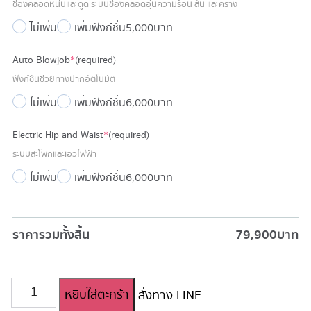
ช่องคลอดหนีบและดูด ระบบช่องคลอดอุ่นความร้อน สั่น และคราง
ไม่เพิ่ม
เพิ่มฟังก์ชั่น
5,000 บาท
Auto Blowjob
*
(required)
ฟังก์ชันช่วยทางปากอัตโนมัติ
ไม่เพิ่ม
เพิ่มฟังก์ชั่น
6,000 บาท
Electric Hip and Waist
*
(required)
ระบบสะโพกและเอวไฟฟ้า
ไม่เพิ่ม
เพิ่มฟังก์ชั่น
6,000 บาท
ราคารวมทั้งสิ้น
79,900
บาท
จำนวน
หยิบใส่ตะกร้า
สั่งทาง LINE
ตุ๊กตา