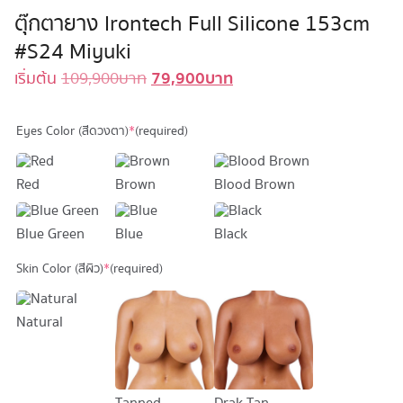
ตุ๊กตายาง Irontech Full Silicone 153cm
#S24 Miyuki
79,900
บาท
Original
Current
เริ่มต้น
109,900
บาท
price
price
was:
is:
Eyes Color (สีดวงตา)
*
(required)
109,900 บาท.
79,900 บาท.
Red
Brown
Blood Brown
Blue Green
Blue
Black
Skin Color (สีผิว)
*
(required)
Natural