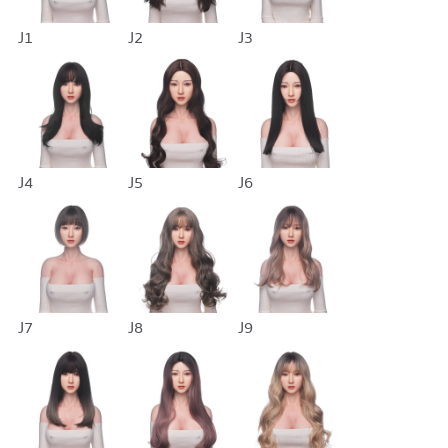
J1
J2
J3
J4
J5
J6
J7
J8
J9