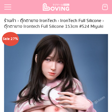
Skip
to
Search
content
ร้านค้า
›
ตุ๊กตายาง IronTech
›
IronTech Full Silicone
›
for:
ตุ๊กตายาง Irontech Full Silicone 153cm #S24 Miyuki
เรก
Sale 27%
้า
กตามแบรนด์
นสั่งซื้อ
ำระเงิน
ินค้า