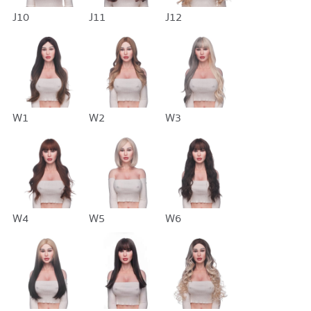
J10
J11
J12
W1
W2
W3
W4
W5
W6