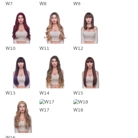
W7
W8
W9
W10
W11
W12
W13
W14
W15
W17
W18
W16