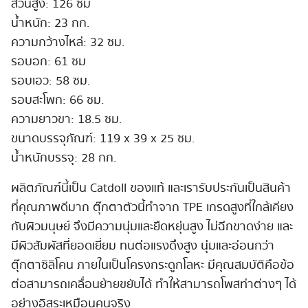
ส่วนสูง: 126 ซม
น้ำหนัก: 23 กก.
ความกว้างไหล่: 32 ซม.
รอบอก: 61 ซม
รอบเอว: 58 ซม.
รอบสะโพก: 66 ซม.
ความยาวขา: 18.5 ซม.
ขนาดบรรจุภัณฑ์: 119 x 39 x 25 ซม.
น้ำหนักบรรจุ: 28 กก.
ผลิตภัณฑ์นี้เป็น Catdoll ของแท้ และเรารับประกันเป็นสินค้า
ที่คุณภาพดีมาก ตุ๊กตาตัวนี้ทำจาก TPE เกรดสูงที่ใกล้เคียง
กับผิวมนุษย์ จึงมีความนุ่มและยืดหยุ่นสูง ไม่ฉีกขาดง่าย และ
มีผิวสัมผัสที่ยอดเยี่ยม ทนต่อแรงดึงสูง นุ่มและอ่อนกว่า
ตุ๊กตาซิลิโคน ภายในเป็นโครงกระดูกโลหะ มีคุณสมบัติคือข้อ
ต่อสามารถเคลื่อนย้ายขยับได้ ทำให้สามารถโพสท่าต่างๆ ได้
อย่างอิสระเหมือนคนจริง