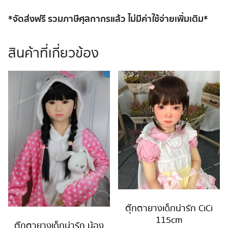
*จัดส่งฟรี รวมภาษีศุลกากรแล้ว ไม่มีค่าใช้จ่ายเพิ่มเติม*
สินค้าที่เกี่ยวข้อง
ตุ๊กตายางเด็กน่ารัก CiCi
115cm
ตุ๊กตายางเด็กน่ารัก น้อง