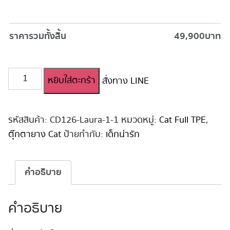
ราคารวมทั้งสิ้น
49,900
บาท
จำนวน
หยิบใส่ตะกร้า
สั่งทาง LINE
ตุ๊กตา
ยาง
เด็ก
น่า
รหัสสินค้า:
CD126-Laura-1-1
หมวดหมู่:
Cat Full TPE
,
รัก
ตุ๊กตายาง Cat
ป้ายกำกับ:
เด็กน่ารัก
ผิว
สี
แทน
คำอธิบาย
สดใส
126cm
#Mimi
คำอธิบาย
ชิ้น