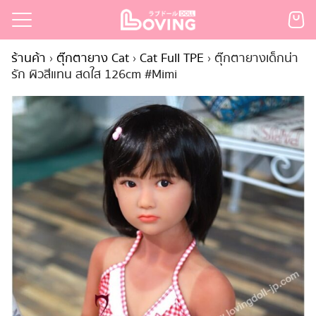
Skip
to
Search
content
ร้านค้า
›
ตุ๊กตายาง Cat
›
Cat Full TPE
›
ตุ๊กตายางเด็กน่า
for:
รัก ผิวสีแทน สดใส 126cm #Mimi
เรก
้า
กตามแบรนด์
นสั่งซื้อ
ำระเงิน
ินค้า