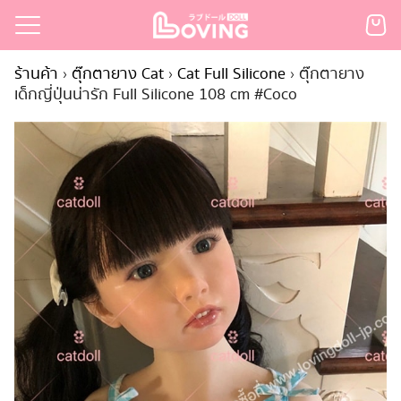
Skip
to
Search
content
ร้านค้า
›
ตุ๊กตายาง Cat
›
Cat Full Silicone
›
ตุ๊กตายาง
for:
เด็กญี่ปุ่นน่ารัก Full Silicone 108 cm #Coco
เรก
้า
กตามแบรนด์
นสั่งซื้อ
ำระเงิน
ินค้า