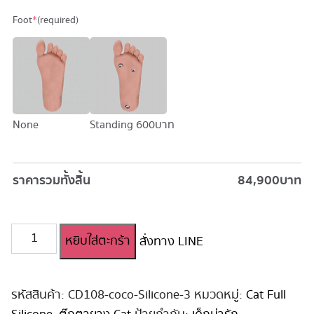
Foot
*
(required)
None
Standing
600 บาท
ราคารวมทั้งสิ้น
84,900
บาท
จำนวน
หยิบใส่ตะกร้า
สั่งทาง LINE
ตุ๊กตา
ยาง
เด็ก
ญี่ปุ่น
รหัสสินค้า:
CD108-coco-Silicone-3
หมวดหมู่:
Cat Full
น่า