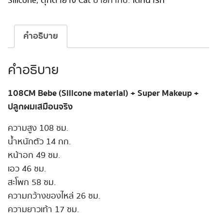
Silicone
,
ตุ๊กตายาง Cat
ป้ายกำกับ:
เด็กน่ารัก
รัก
Full
Silicone
คำอธิบาย
108
cm
#Coco
คำอธิบาย
ชิ้น
108CM Bebe
(Silicone material) + Super Makeup +
ปลูกผมเสมือนจริง
ความสูง 108 ซม.
น้ำหนักตัว 14 กก.
หน้าอก 49 ซม.
เอว 46 ซม.
สะโพก 58 ซม.
ความกว้างของไหล่ 26 ซม.
ความยาวเท้า 17 ซม.