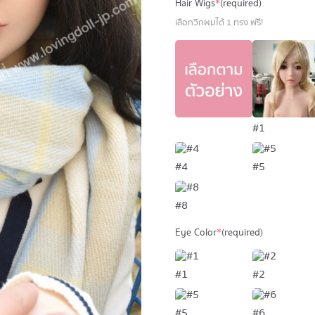
Hair Wigs
*
(required)
เลือกวิกผมได้ 1 ทรง ฟรี!
#1
#4
#5
#8
Eye Color
*
(required)
#1
#2
#5
#6