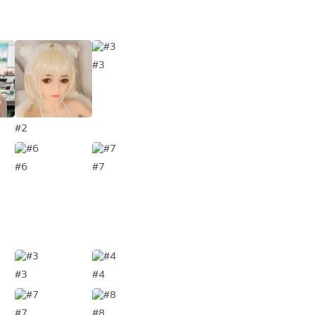
#3
#2
#6
#7
#3
#4
#7
#8