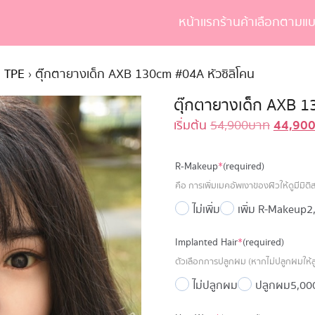
หน้าเเรก
ร้านค้า
เลือกตามแบ
earch
r:
+ TPE
›
ตุ๊กตายางเด็ก AXB 130cm #04A หัวซิลิโคน
ตุ๊กตายางเด็ก AXB 1
44,90
Original
เริ่มต้น
54,900
บาท
price
was:
R-Makeup
*
(required)
54,900 
คือ การเพิ่มเมคอัพเงาของผิวให้ดูมีมิติ
ไม่เพิ่ม
เพิ่ม R-Makeup
2
Implanted Hair
*
(required)
ตัวเลือกการปลูกผม (หากไม่ปลูกผมให้ลู
ไม่ปลูกผม
ปลูกผม
5,00