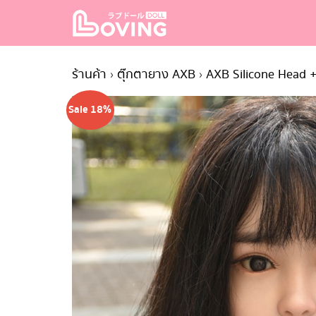
Skip
to
content
S
fo
ร้านค้า
›
ตุ๊กตายาง AXB
›
AXB Silicone Head 
Sale 18%