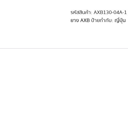
เด็ก
AXB
รหัสสินค้า:
AXB130-04A-1
130cm
ยาง AXB
ป้ายกำกับ:
ญี่ปุ่น
#04A
หัว
ซิ
ลิ
โคน
ชิ้น