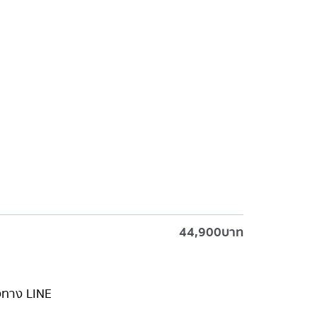
44,900
บาท
่งทาง LINE