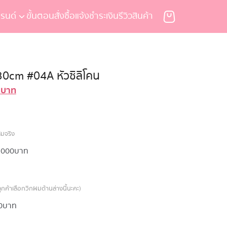
รนด์
ขั้นตอนสั่งซื้อ
แจ้งชำระเงิน
รีวิวสินค้า
30cm #04A หัวซิลิโคน
0
บาท
Current
price
is:
บาท.
44,900 บาท.
สมจริง
,000 บาท
กค้าเลือกวิกผมด้านล่างนี้นะคะ)
0 บาท