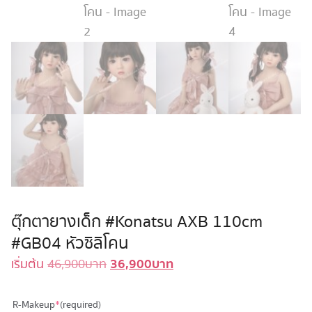
ตุ๊กตายางเด็ก #Konatsu AXB 110cm
#GB04 หัวซิลิโคน
36,900
บาท
Original
Current
เริ่มต้น
46,900
บาท
price
price
was:
is:
R-Makeup
*
(required)