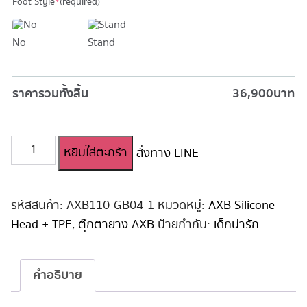
Foot Style
*
(required)
No
Stand
ราคารวมทั้งสิ้น
36,900
บาท
จำนวน
หยิบใส่ตะกร้า
สั่งทาง LINE
ตุ๊กตา
ยาง
เด็ก
#Konatsu
รหัสสินค้า:
AXB110-GB04-1
หมวดหมู่:
AXB Silicone
AXB
Head + TPE
,
ตุ๊กตายาง AXB
ป้ายกำกับ:
เด็กน่ารัก
110cm
#GB04
หัว
คำอธิบาย
ซิ
ลิ