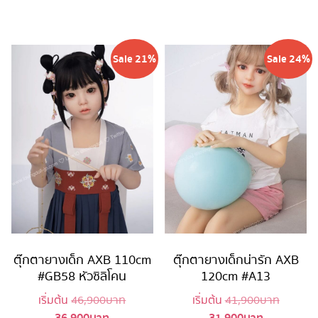
41,900 บาท.
24,900 บาท
Sale 21%
Sale 24%
ตุ๊กตายางเด็ก AXB 110cm
ตุ๊กตายางเด็กน่ารัก AXB
#GB58 หัวซิลิโคน
120cm #A13
Original
Original
เริ่มต้น
46,900
บาท
เริ่มต้น
41,900
บาท
Current
price
Current
price