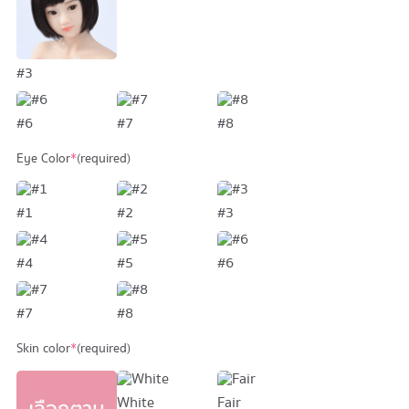
#3
#6
#7
#8
Eye Color
*
(required)
#1
#2
#3
#4
#5
#6
#7
#8
Skin color
*
(required)
White
Fair