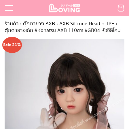
Skip
to
Search
content
ร้านค้า
›
ตุ๊กตายาง AXB
›
AXB Silicone Head + TPE
›
for:
ตุ๊กตายางเด็ก #Konatsu AXB 110cm #GB04 หัวซิลิโคน
เรก
Sale 21%
้า
กตามแบรนด์
นสั่งซื้อ
ำระเงิน
ินค้า