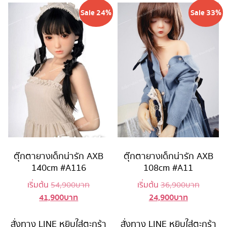
Sale 24%
Sale 33%
ตุ๊กตายางเด็กน่ารัก AXB
ตุ๊กตายางเด็กน่ารัก AXB
140cm #A116
108cm #A11
Original
Original
เริ่มต้น
54,900
บาท
เริ่มต้น
36,900
บาท
41,900
บาท
24,900
บาท
Current
price
Current
price
price
was:
price
was:
is:
54,900 บาท.
is:
36,900 
สั่งทาง LINE
หยิบใส่ตะกร้า
สั่งทาง LINE
หยิบใส่ตะกร้า