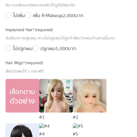
46,900 บาท.
36,900 บาท.
คือ การเพิ่มเมคอัพเงาของผิวให้ดูมีมิติสมจริง
ไม่เพิ่ม
เพิ่ม R-Makeup
2,000 บาท
Implanted Hair
*
(required)
ตัวเลือกการปลูกผม (หากไม่ปลูกผมให้ลูกค้าเลือกวิกผมด้านล่างนี้นะคะ)
ไม่ปลูกผม
ปลูกผม
5,000 บาท
Hair Wigs
*
(required)
เลือกวิกผมได้ 1 ทรง ฟรี!
#1
#2
#4
#5