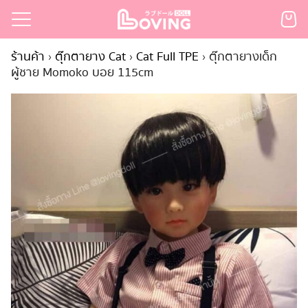
Skip
to
Search
content
ร้านค้า
›
ตุ๊กตายาง Cat
›
Cat Full TPE
›
ตุ๊กตายางเด็ก
for:
ผู้ชาย Momoko บอย 115cm
เรก
้า
กตามแบรนด์
นสั่งซื้อ
ำระเงิน
ินค้า