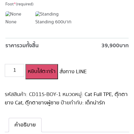
Foot
*
(required)
None
Standing
600 บาท
ราคารวมทั้งสิ้น
39,900
บาท
จำนวน
หยิบใส่ตะกร้า
สั่งทาง LINE
ตุ๊กตา
ยาง
เด็ก
ผู้ชาย
รหัสสินค้า:
CD115-BOY-1
หมวดหมู่:
Cat Full TPE
,
ตุ๊กตา
Momoko
ยาง Cat
,
ตุ๊กตายางผู้ชาย
ป้ายกำกับ:
เด็กน่ารัก
บอย
115cm
ชิ้น
คำอธิบาย