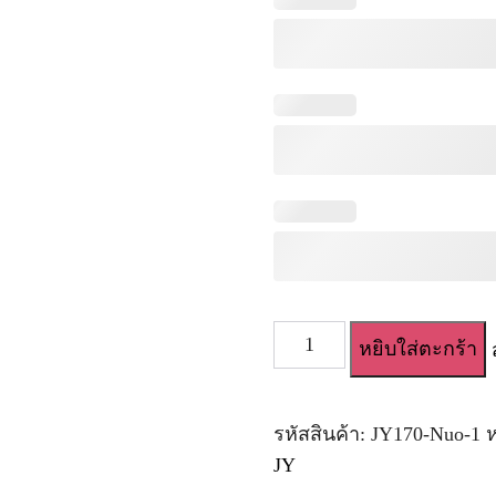
จำนวน
หยิบใส่ตะกร้า
ตุ๊กตา
ยาง
เซ็กซี่
JY
รหัสสินค้า:
JY170-Nuo-1
ห
Silicone
JY
Head