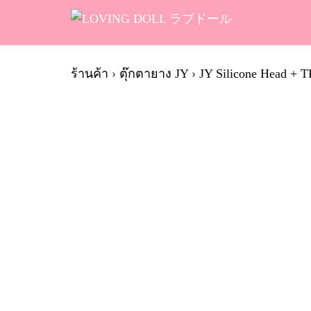
Skip
to
content
Se
fo
ร้านค้า
›
ตุ๊กตายาง JY
›
JY Silicone Head + 