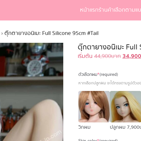
หน้าเเรก
ร้านค้า
เลือกตามแบ
earch
r:
›
ตุ๊กตายางอนิเมะ Full Silicone 95cm #Tail
ตุ๊กตายางอนิเมะ Full
34,90
Original
เริ่มต้น
44,900
บาท
price
was:
ตัวเลือกผม
*
(required)
44,900 
หากเลือกปลูกผม จะได้ทรงตามรูปตัวอย่
วิกผม
ปลูกผม
7,900 