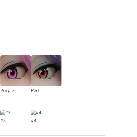
Purple
Red
#3
#4