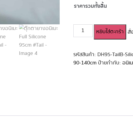
ราคารวมทั้งสิ้น
จำนวน
หยิบใส่ตะกร้า
สั
ตุ๊กตา
ยา
งอ
นิ
รหัสสินค้า:
DH95-TailB-Sili
เมะ
90-140cm
ป้ายกำกับ:
อนิเม
Full
Silicone
95cm
#Tail
ชิ้น