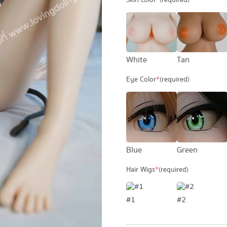
Skin color
*
(required)
Tan
White
Eye Color
*
(required)
Blue
Green
Hair Wigs
*
(required)
#1
#2