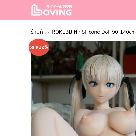
Skip
to
content
S
fo
ร้านค้า
›
IROKEBIJIN
›
Silicone Doll 90-140cm
Sale 22%