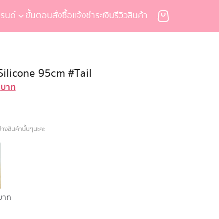
รนด์
ขั้นตอนสั่งซื้อ
แจ้งชำระเงิน
รีวิวสินค้า
 Silicone 95cm #Tail
0
บาท
Current
price
is:
บาท.
34,900 บาท.
างสินค้านั้นๆนะคะ
บาท