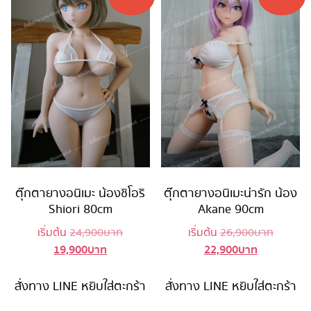
ตุ๊กตายางอนิเมะ น้องชิโอริ
ตุ๊กตายางอนิเมะน่ารัก น้อง
Shiori 80cm
Akane 90cm
Original
Original
เริ่มต้น
24,900
บาท
เริ่มต้น
26,900
บาท
19,900
บาท
22,900
บาท
Current
price
Current
price
price
was:
price
was:
is:
24,900 บาท.
is:
26,900 
สั่งทาง LINE
หยิบใส่ตะกร้า
สั่งทาง LINE
หยิบใส่ตะกร้า
19,900 บาท.
22,900 บาท