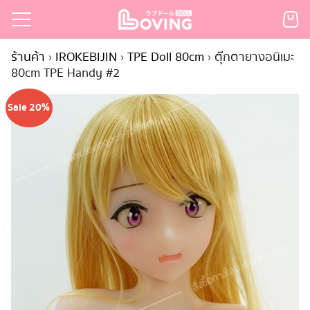
Skip
to
Search
content
ร้านค้า
›
IROKEBIJIN
›
TPE Doll 80cm
›
ตุ๊กตายางอนิเมะ
for:
80cm TPE Handy #2
เรก
Sale 20%
้า
กตามแบรนด์
นสั่งซื้อ
ำระเงิน
ินค้า