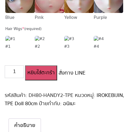
Blue
Pink
Yellow
Purple
Hair Wigs
*
(required)
#1
#2
#3
#4
จำนวน
หยิบใส่ตะกร้า
สั่งทาง LINE
ตุ๊กตา
ยา
งอ
นิ
รหัสสินค้า:
DH80-HANDY2-TPE
หมวดหมู่:
IROKEBIJIN
,
เมะ
TPE Doll 80cm
ป้ายกำกับ:
อนิเมะ
80cm
TPE
Handy
คำอธิบาย
#2