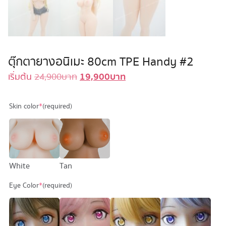
ตุ๊กตายางอนิเมะ 80cm TPE Handy #2
19,900
บาท
Original
Current
เริ่มต้น
24,900
บาท
price
price
was:
is:
Skin color
*
(required)
24,900 บาท.
19,900 บาท.
Tan
White
Eye Color
*
(required)