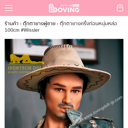
Skip
to
Search
content
ร้านค้า
›
ตุ๊กตายางผู้ชาย
›
ตุ๊กตายางครึ่งท่อนหนุ่มหล่อ
for:
100cm #Wissler
เรก
้า
กตามแบรนด์
นสั่งซื้อ
ำระเงิน
ินค้า