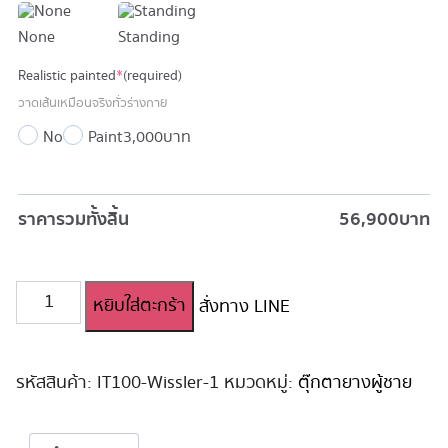
None
Standing
Realistic painted
*
(required)
วาดเส้นเหมือนจริงทั่วร่างกาย
No
Paint
3,000 บาท
ราคารวมทั้งสิ้น
56,900
บาท
จำนวน
หยิบใส่ตะกร้า
สั่งทาง LINE
ตุ๊กตา
ยาง
ครึ่ง
ท่อน
รหัสสินค้า:
IT100-Wissler-1
หมวดหมู่:
ตุ๊กตายางผู้ชาย
หนุ่ม
หล่อ