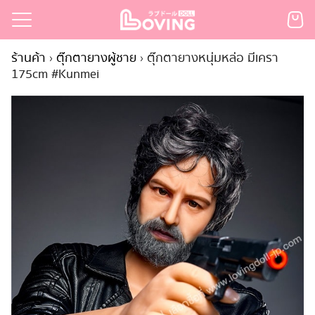
Skip
to
Search
content
ร้านค้า
›
ตุ๊กตายางผู้ชาย
›
ตุ๊กตายางหนุ่มหล่อ มีเครา
for:
175cm #Kunmei
เรก
้า
กตามแบรนด์
นสั่งซื้อ
ำระเงิน
ินค้า