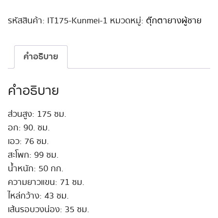
หนุ่ม
หล่อ
รหัสสินค้า:
IT175-Kunmei-1
หมวดหมู่:
ตุ๊กตายางผู้ชาย
มี
เครา
175cm
คำอธิบาย
#Kunmei
ชิ้น
คำอธิบาย
ส่วนสูง: 175 ซม.
อก: 90. ซม.
เอว: 76 ซม.
สะโพก: 99 ซม.
น้ำหนัก: 50 กก.
ความยาวแขน: 71 ซม.
ไหล่กว้าง: 43 ซม.
เส้นรอบวงน่อง: 35 ซม.