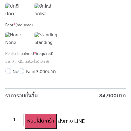
ปกติ
ยักไหล่
Foot
*
(required)
None
Standing
Realistic painted
*
(required)
วาดเส้นเหมือนจริงทั่วร่างกาย
No
Paint
3,000 บาท
ราคารวมทั้งสิ้น
84,900
บาท
จำนวน
หยิบใส่ตะกร้า
สั่งทาง LINE
ตุ๊กตา
ยาง