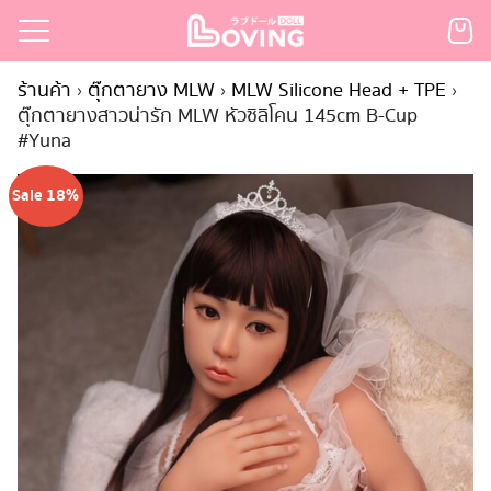
Skip
to
Search
content
ร้านค้า
›
ตุ๊กตายาง MLW
›
MLW Silicone Head + TPE
›
for:
ตุ๊กตายางสาวน่ารัก MLW หัวซิลิโคน 145cm B-Cup
#Yuna
เรก
้า
Sale 18%
กตามแบรนด์
นสั่งซื้อ
ำระเงิน
ินค้า