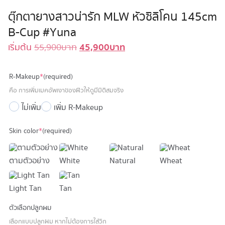
ตุ๊กตายางสาวน่ารัก MLW หัวซิลิโคน 145cm
B-Cup #Yuna
45,900
บาท
Original
Current
เริ่มต้น
55,900
บาท
price
price
was:
is:
R-Makeup
*
(required)
55,900 บาท.
45,900 บาท.
คือ การเพิ่มเมคอัพเงาของผิวให้ดูมีมิติสมจริง
ไม่เพิ่ม
เพิ่ม R-Makeup
Skin color
*
(required)
ตามตัวอย่าง
White
Natural
Wheat
Light Tan
Tan
ตัวเลือกปลูกผม
เลือกแบบปลูกผม หากไม่ต้องการใส่วิก