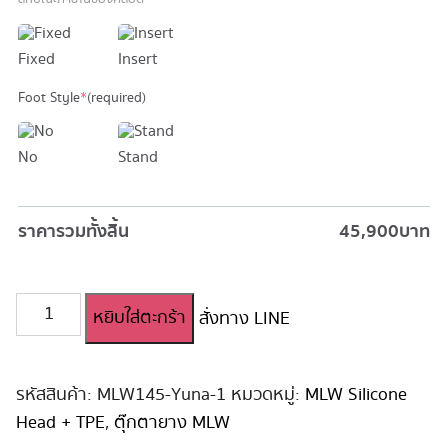
Fixed
Insert
Foot Style
*
(required)
No
Stand
ราคารวมทั้งสิ้น
45,900
บาท
จำนวน
หยิบใส่ตะกร้า
สั่งทาง LINE
ตุ๊กตา
ยาง
สาว
น่า
รหัสสินค้า:
MLW145-Yuna-1
หมวดหมู่:
MLW Silicone
รัก
Head + TPE
,
ตุ๊กตายาง MLW
MLW