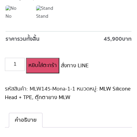
No
Stand
ราคารวมทั้งสิ้น
45,900
บาท
จำนวน
หยิบใส่ตะกร้า
สั่งทาง LINE
ตุ๊กตา
ยาง
สาว
น่า
รหัสสินค้า:
MLW145-Mona-1-1
หมวดหมู่:
MLW Silicone
รัก
Head + TPE
,
ตุ๊กตายาง MLW
MLW
หัว
ซิ
คำอธิบาย
ลิ
โคน