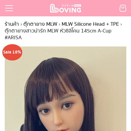
Skip
to
Search
content
ร้านค้า
›
ตุ๊กตายาง MLW
›
MLW Silicone Head + TPE
›
for:
ตุ๊กตายางสาวน่ารัก MLW หัวซิลิโคน 145cm A-Cup
#ARISA
เรก
้า
Sale 18%
กตามแบรนด์
นสั่งซื้อ
ำระเงิน
ินค้า