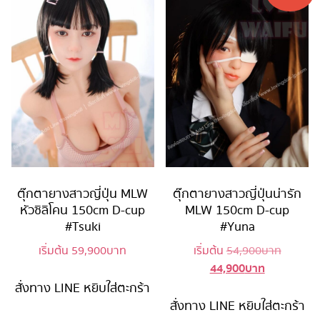
ตุ๊กตายางสาวญี่ปุ่น MLW
ตุ๊กตายางสาวญี่ปุ่นน่ารัก
หัวซิลิโคน 150cm D-cup
MLW 150cm D-cup
#Tsuki
#Yuna
Original
เริ่มต้น
59,900
บาท
เริ่มต้น
54,900
บาท
44,900
บาท
Current
price
price
was:
สั่งทาง LINE
หยิบใส่ตะกร้า
is:
54,900 
สั่งทาง LINE
หยิบใส่ตะกร้า