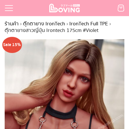
Skip
to
Search
content
ร้านค้า
›
ตุ๊กตายาง IronTech
›
IronTech Full TPE
›
for:
ตุ๊กตายางสาวญี่ปุ่น Irontech 175cm #Violet
เรก
Sale 15%
้า
กตามแบรนด์
นสั่งซื้อ
ำระเงิน
ินค้า