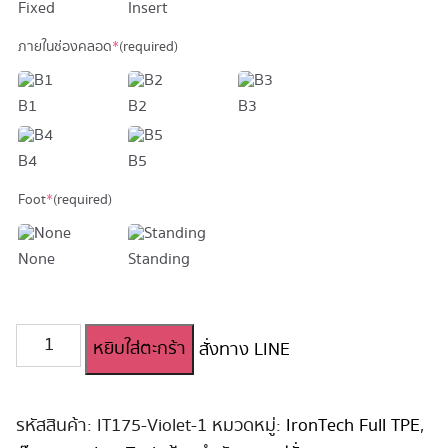
Fixed
Insert
ภายในช่องคลอด
*
(required)
B1
B2
B3
B4
B5
Foot
*
(required)
None
Standing
จำนวน
หยิบใส่ตะกร้า
สั่งทาง LINE
ตุ๊กตา
ยาง
สาว
ญี่ปุ่น
รหัสสินค้า:
IT175-Violet-1
หมวดหมู่:
IronTech Full TPE
,