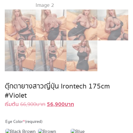
ตุ๊กตายางสาวญี่ปุ่น Irontech 175cm
#Violet
56,900
บาท
Original
Current
เริ่มต้น
66,900
บาท
price
price
was:
is:
Eye Color
*
(required)
66,900 บาท.
56,900 บาท.