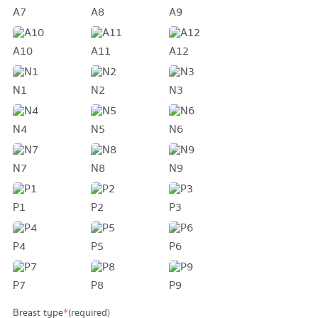
A7
A8
A9
A10
A11
A12
N1
N2
N3
N4
N5
N6
N7
N8
N9
P1
P2
P3
P4
P5
P6
P7
P8
P9
Breast type
*
(required)