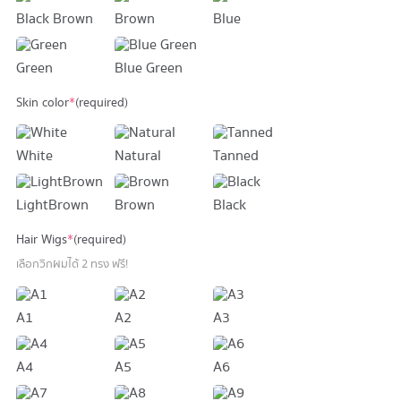
Black Brown
Brown
Blue
Green
Blue Green
Skin color
*
(required)
White
Natural
Tanned
LightBrown
Brown
Black
Hair Wigs
*
(required)
เลือกวิกผมได้ 2 ทรง ฟรี!
A1
A2
A3
A4
A5
A6