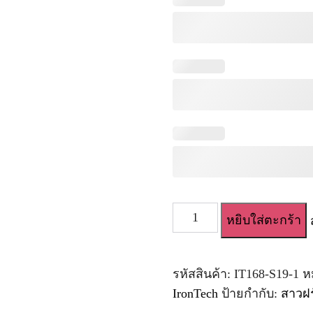
จำนวน
หยิบใส่ตะกร้า
ตุ๊กตา
ยาง
Irontech
Full
รหัสสินค้า:
IT168-S19-1
ห
Silicone
IronTech
ป้ายกำกับ:
สาวฝรั
168cm