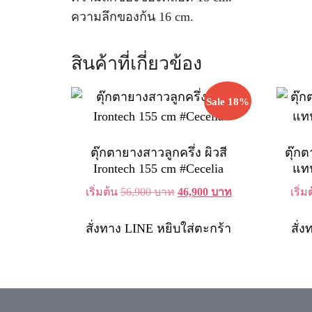
ความลึกของก้น 16 cm.
สินค้าที่เกี่ยวข้อง
Sale 18%
ตุ๊กตายางสาวลูกครึ่ง ผิวสี
ตุ๊กต
Irontech 155 cm #Cecelia
แทน
Original
Current
เริ่มต้น
56,900
บาท
46,900
บาท
เริ่
price
price
was:
is:
สั่งทาง LINE
หยิบใส่ตะกร้า
สั่
56,900 บาท.
46,900 บาท.