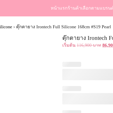
หน้าเเรก
ร้านค้า
เลือกตามแบรนด
arch
r:
ilicone
›
ตุ๊กตายาง Irontech Full Silicone 168cm #S19 Pearl
ตุ๊กตายาง Irontech F
Origi
เริ่มต้น
116,900
บาท
86,9
price
was:
116,9