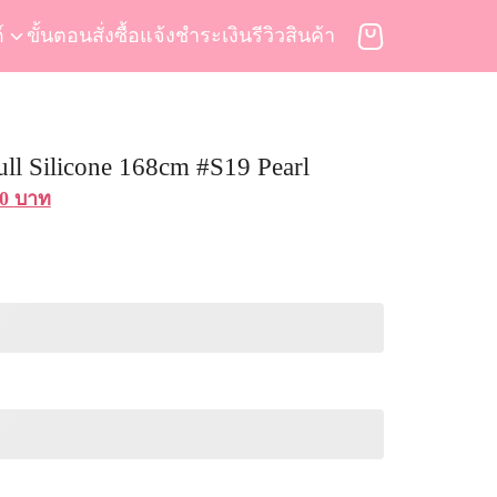
์
ขั้นตอนสั่งซื้อ
แจ้งชำระเงิน
รีวิวสินค้า
ull Silicone 168cm #S19 Pearl
nal
Current
00
บาท
price
is:
00 บาท.
86,900 บาท.