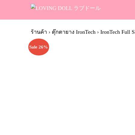
Skip
to
content
Se
fo
ร้านค้า
›
ตุ๊กตายาง IronTech
›
IronTech Full S
Sale 26%