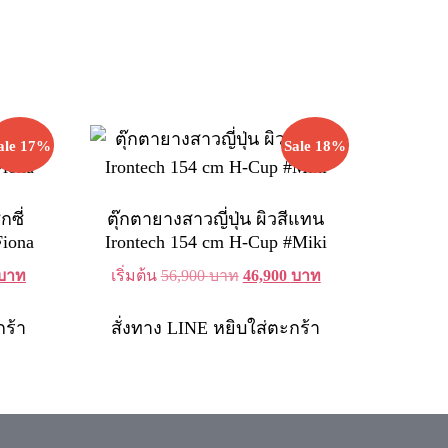
ale 17%
Sale 18%
กซี่
ตุ๊กตายางสาวญี่ปุ่น ผิวสีแทน
Fiona
Irontech 154 cm H-Cup #Miki
Current
Original
Current
บาท
เริ่มต้น
56,900
บาท
46,900
บาท
price
price
price
is:
was:
is:
กร้า
สั่งทาง LINE
หยิบใส่ตะกร้า
บาท.
49,900 บาท.
56,900 บาท.
46,900 บาท.