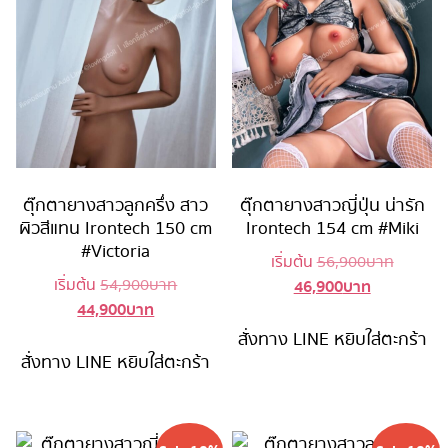
ตุ๊กตายางสาวลูกครึ่ง สาว
ตุ๊กตายางสาวญี่ปุ่น น่ารัก
ผิวสีแทน Irontech 150 cm
Irontech 154 cm #Miki
#Victoria
Original
เริ่มต้น
56,900
บาท
Original
เริ่มต้น
54,900
บาท
46,900
บาท
Current
price
44,900
บาท
Current
price
price
was:
price
was:
is:
56,900 
สั่งทาง LINE
หยิบใส่ตะกร้า
is:
54,900 บาท.
สั่งทาง LINE
หยิบใส่ตะกร้า
46,900 บาท
44,900 บาท.