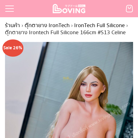
Skip
to
Search
content
ร้านค้า
›
ตุ๊กตายาง IronTech
›
IronTech Full Silicone
›
for:
ตุ๊กตายาง Irontech Full Silicone 166cm #S13 Celine
เรก
Sale 26%
้า
กตามแบรนด์
นสั่งซื้อ
ำระเงิน
ินค้า