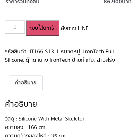
ราคารวมทั้งสิ้น
86,900
บาท
จำนวน
หยิบใส่ตะกร้า
สั่งทาง LINE
ตุ๊กตา
ยาง
Irontech
Full
รหัสสินค้า:
IT166-S13-1
หมวดหมู่:
IronTech Full
Silicone
Silicone
,
ตุ๊กตายาง IronTech
ป้ายกำกับ:
สาวฝรั่ง
166cm
#S13
Celine
คำอธิบาย
ชิ้น
คำอธิบาย
วัสดุ : Silicone With Metal Skeleton
ความสูง : 166 cm.
ความกว้างของไหล่ : 35 cm.