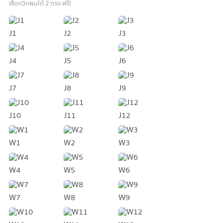
เลือกวิกผมได้ 2 ทรง ฟรี!
J1
J2
J3
J4
J5
J6
J7
J8
J9
J10
J11
J12
W1
W2
W3
W4
W5
W6
W7
W8
W9