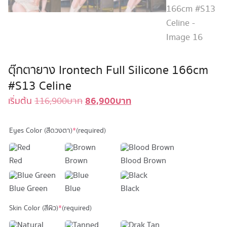
ตุ๊กตายาง Irontech Full Silicone 166cm
#S13 Celine
86,900
บาท
Original
Current
เริ่มต้น
116,900
บาท
price
price
was:
is:
Eyes Color (สีดวงตา)
*
(required)
116,900 บาท.
86,900 บาท.
Red
Brown
Blood Brown
Blue Green
Blue
Black
Skin Color (สีผิว)
*
(required)