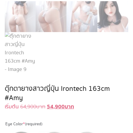
ตุ๊กตายางสาวญี่ปุ่น Irontech 163cm
#Amy
54,900
บาท
Original
Current
เริ่มต้น
64,900
บาท
price
price
was:
is:
Eye Color
*
(required)
64,900 บาท.
54,900 บาท.