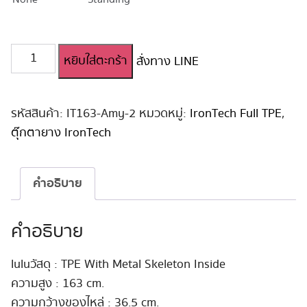
จำนวน
หยิบใส่ตะกร้า
สั่งทาง LINE
ตุ๊กตา
ยาง
สาว
ญี่ปุ่น
รหัสสินค้า:
IT163-Amy-2
หมวดหมู่:
IronTech Full TPE
,
Irontech
ตุ๊กตายาง IronTech
163cm
#Amy
ชิ้น
คำอธิบาย
คำอธิบาย
luluวัสดุ : TPE With Metal Skeleton Inside
ความสูง : 163 cm.
ความกว้างของไหล่ : 36.5 cm.