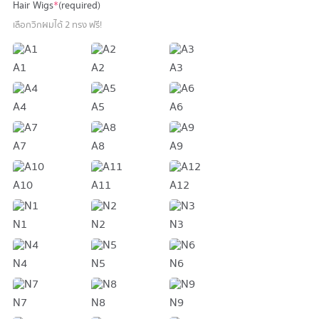
Hair Wigs
*
(required)
เลือกวิกผมได้ 2 ทรง ฟรี!
A1
A2
A3
A4
A5
A6
A7
A8
A9
A10
A11
A12
N1
N2
N3
N4
N5
N6
N7
N8
N9