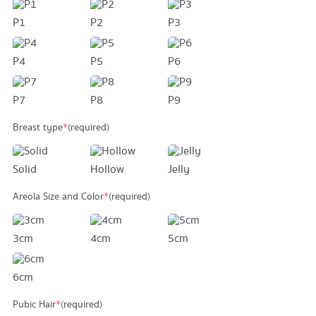
P1
P2
P3
P4
P5
P6
P7
P8
P9
Breast type
*
(required)
Solid
Hollow
Jelly
Areola Size and Color
*
(required)
3cm
4cm
5cm
6cm
Pubic Hair
*
(required)