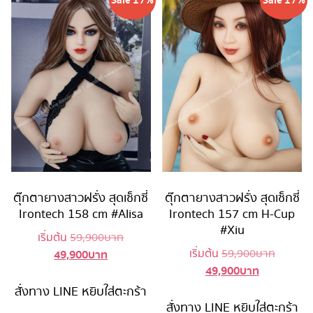
Sale 17%
Sale 17%
ตุ๊กตายางสาวฝรั่ง สุดเซ็กซี่
ตุ๊กตายางสาวฝรั่ง สุดเซ็กซี่
Irontech 158 cm #Alisa
Irontech 157 cm H-Cup
#Xiu
Original
เริ่มต้น
59,900
บาท
Original
49,900
บาท
เริ่มต้น
59,900
บาท
Current
price
49,900
บาท
Current
price
price
was:
price
was:
is:
59,900 บาท.
สั่งทาง LINE
หยิบใส่ตะกร้า
is:
59,900 
49,900 บาท.
สั่งทาง LINE
หยิบใส่ตะกร้า