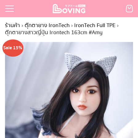
Skip
to
Search
content
ร้านค้า
›
ตุ๊กตายาง IronTech
›
IronTech Full TPE
›
for:
ตุ๊กตายางสาวญี่ปุ่น Irontech 163cm #Amy
เรก
Sale 15%
้า
กตามแบรนด์
นสั่งซื้อ
ำระเงิน
ินค้า