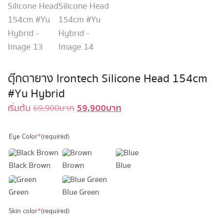
ตุ๊กตายาง Irontech Silicone Head 154cm
#Yu Hybrid
59,900
บาท
Original
Current
เริ่มต้น
69,900
บาท
price
price
was:
is:
Eye Color
*
(required)
69,900 บาท.
59,900 บาท.
Black Brown
Brown
Blue
Green
Blue Green
Skin color
*
(required)