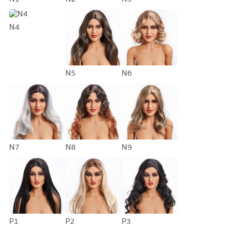
N4
N5
N6
N7
N8
N9
P1
P2
P3