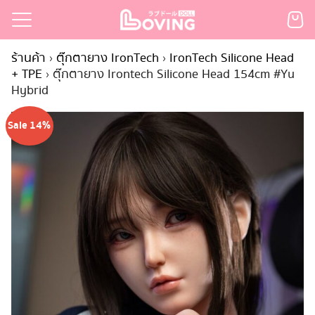
Skip
to
Search
content
ร้านค้า
›
ตุ๊กตายาง IronTech
›
IronTech Silicone Head
for:
+ TPE
›
ตุ๊กตายาง Irontech Silicone Head 154cm #Yu
Hybrid
เรก
้า
Sale 14%
กตามแบรนด์
นสั่งซื้อ
ำระเงิน
ินค้า