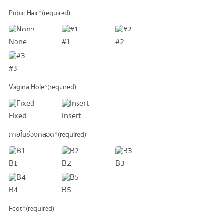
Pubic Hair
*
(required)
None
#1
#2
#3
Vagina Hole
*
(required)
Fixed
Insert
ภายในช่องคลอด
*
(required)
B1
B2
B3
B4
B5
Foot
*
(required)