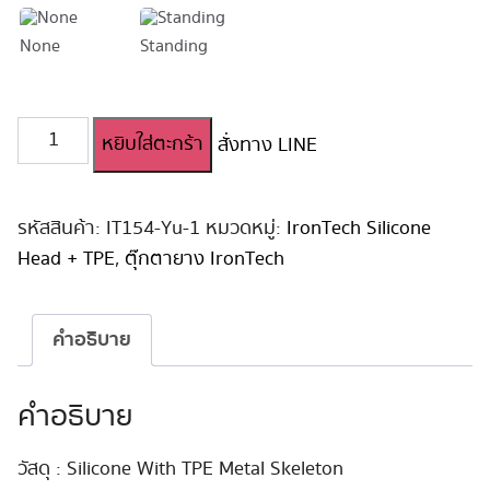
None
Standing
จำนวน
หยิบใส่ตะกร้า
สั่งทาง LINE
ตุ๊กตา
ยาง
Irontech
Silicone
รหัสสินค้า:
IT154-Yu-1
หมวดหมู่:
IronTech Silicone
Head
Head + TPE
,
ตุ๊กตายาง IronTech
154cm
#Yu
Hybrid
คำอธิบาย
ชิ้น
คำอธิบาย
วัสดุ : Silicone With TPE Metal Skeleton