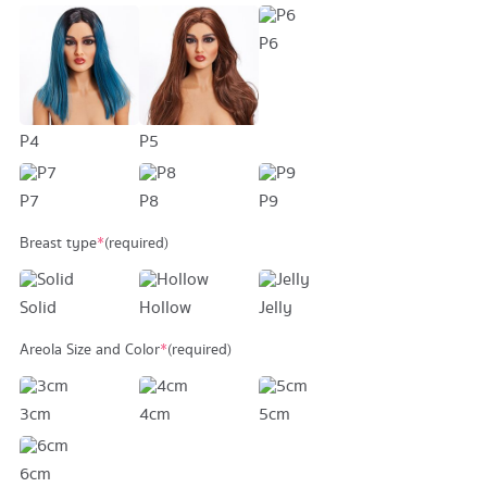
P6
P4
P5
P7
P8
P9
Breast type
*
(required)
Solid
Hollow
Jelly
Areola Size and Color
*
(required)
3cm
4cm
5cm
6cm