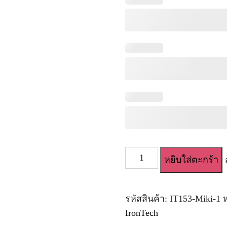
จำนวน
หยิบใส่ตะกร้า
ตุ๊กตา
ยาง
สาว
ญี่ปุ่น
รหัสสินค้า:
IT153-Miki-1
ผิว
IronTech
สี