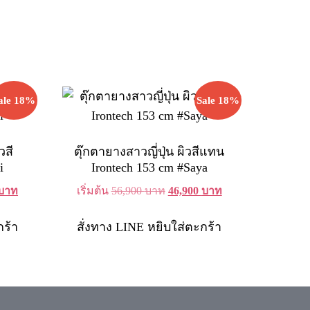
ale 18%
Sale 18%
วสี
ตุ๊กตายางสาวญี่ปุ่น ผิวสีแทน
i
Irontech 153 cm #Saya
Current
Original
Current
บาท
เริ่มต้น
56,900
บาท
46,900
บาท
price
price
price
is:
was:
is:
กร้า
สั่งทาง LINE
หยิบใส่ตะกร้า
บาท.
46,900 บาท.
56,900 บาท.
46,900 บาท.