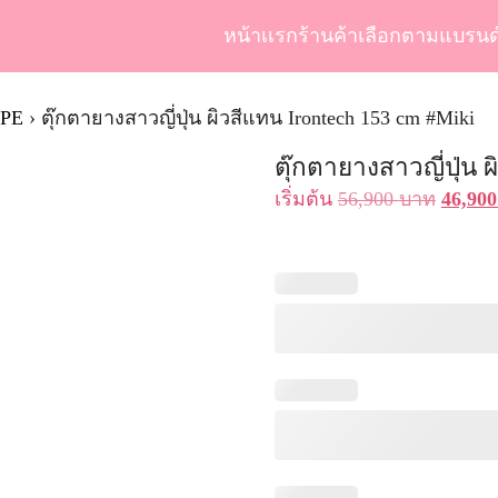
หน้าเเรก
ร้านค้า
เลือกตามแบรนด
arch
r:
TPE
›
ตุ๊กตายางสาวญี่ปุ่น ผิวสีแทน Irontech 153 cm #Miki
ตุ๊กตายางสาวญี่ปุ่น 
Origin
เริ่มต้น
56,900
บาท
46,90
price
was:
56,900