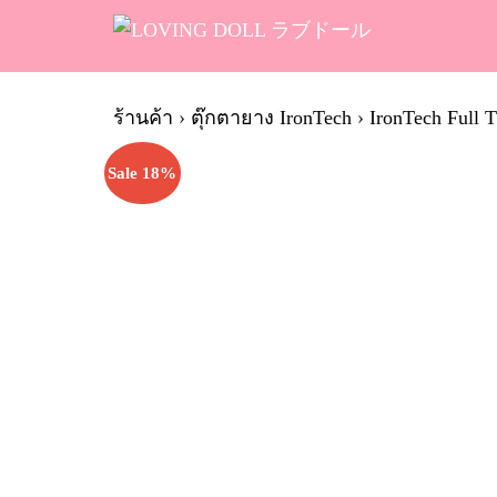
Skip
to
content
Se
fo
ร้านค้า
›
ตุ๊กตายาง IronTech
›
IronTech Full 
Sale 18%