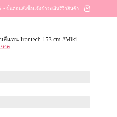
์
ขั้นตอนสั่งซื้อ
แจ้งชำระเงิน
รีวิวสินค้า
ผิวสีแทน Irontech 153 cm #Miki
al
Current
0
บาท
price
is:
 บาท.
46,900 บาท.