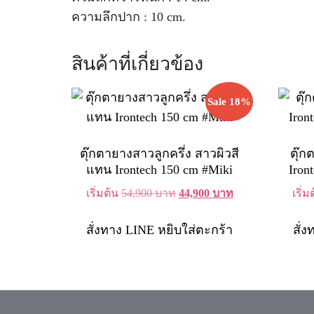
ความลึกปาก : 10 cm.
สินค้าที่เกี่ยวข้อง
Sale 18%
ตุ๊กตายางสาวลูกครึ่ง สาวผิวสี
ตุ๊ก
แทน Irontech 150 cm #Miki
Iron
Original
Current
เริ่มต้น
54,900
บาท
44,900
บาท
เริ่
price
price
was:
is:
สั่งทาง LINE
หยิบใส่ตะกร้า
สั่
54,900 บาท.
44,900 บาท.