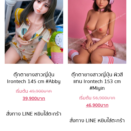
ตุ๊กตายางสาวญี่ปุ่น
ตุ๊กตายางสาวญี่ปุ่น ผิวสี
Irontech 145 cm #Abby
แทน Irontech 153 cm
#Miyin
Original
เริ่มต้น
49,900
บาท
Original
39,900
บาท
เริ่มต้น
56,900
บาท
Current
price
46,900
บาท
Current
price
price
was:
price
was:
is:
49,900 บาท.
สั่งทาง LINE
หยิบใส่ตะกร้า
is:
56,900 
39,900 บาท.
สั่งทาง LINE
หยิบใส่ตะกร้า
46,900 บาท