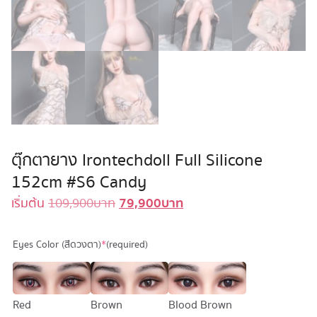
ตุ๊กตายาง Irontechdoll Full Silicone
152cm #S6 Candy
79,900
บาท
Original
Current
เริ่มต้น
109,900
บาท
price
price
was:
is:
Eyes Color (สีดวงตา)
*
(required)
109,900 บาท.
79,900 บาท.
Red
Brown
Blood Brown