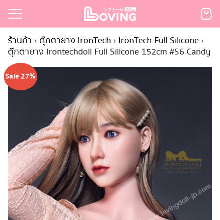
Skip
to
Search
content
ร้านค้า
›
ตุ๊กตายาง IronTech
›
IronTech Full Silicone
›
for:
ตุ๊กตายาง Irontechdoll Full Silicone 152cm #S6 Candy
เรก
Sale 27%
้า
กตามแบรนด์
นสั่งซื้อ
ำระเงิน
ินค้า