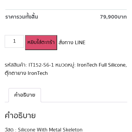
ราคารวมทั้งสิ้น
79,900
บาท
จำนวน
หยิบใส่ตะกร้า
สั่งทาง LINE
ตุ๊กตา
ยาง
Irontechdoll
Full
รหัสสินค้า:
IT152-S6-1
หมวดหมู่:
IronTech Full Silicone
,
Silicone
ตุ๊กตายาง IronTech
152cm
#S6
Candy
คำอธิบาย
ชิ้น
คำอธิบาย
วัสดุ : Silicone With Metal Skeleton