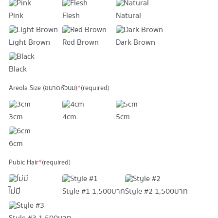
Pink
Flesh
Natural
Light Brown
Red Brown
Dark Brown
Black
Areola Size (ขนาดหัวนม)
*
(required)
3cm
4cm
5cm
6cm
Pubic Hair
*
(required)
ไม่มี
Style #1
1,500 บาท
Style #2
1,500 บาท