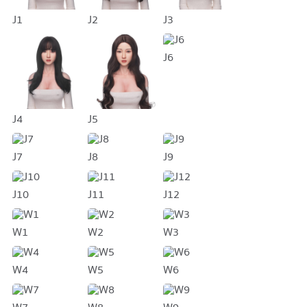
J1
J2
J3
J6
J4
J5
J7
J8
J9
J10
J11
J12
W1
W2
W3
W4
W5
W6