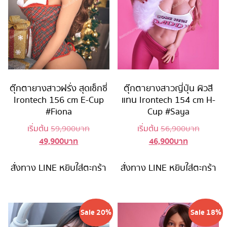
ตุ๊กตายางสาวฝรั่ง สุดเซ็กซี่
ตุ๊กตายางสาวญี่ปุ่น ผิวสี
Irontech 156 cm E-Cup
แทน Irontech 154 cm H-
#Fiona
Cup #Saya
Original
Original
เริ่มต้น
59,900
บาท
เริ่มต้น
56,900
บาท
49,900
บาท
46,900
บาท
Current
price
Current
price
price
was:
price
was:
is:
59,900 บาท.
is:
56,900 
สั่งทาง LINE
หยิบใส่ตะกร้า
สั่งทาง LINE
หยิบใส่ตะกร้า
49,900 บาท.
46,900 บาท
Sale 20%
Sale 18%