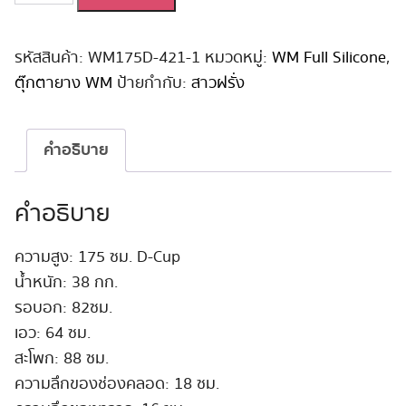
ยาง
สาว
ยุโรป
รหัสสินค้า:
WM175D-421-1
หมวดหมู่:
WM Full Silicone
,
เซ็กซี่
ตุ๊กตายาง WM
ป้ายกำกับ:
สาวฝรั่ง
WM
175
cm
คำอธิบาย
D-
Cup
#421
คำอธิบาย
ชิ้น
ความสูง: 175 ซม. D-Cup
น้ำหนัก: 38 กก.
รอบอก: 82ซม.
เอว: 64 ซม.
สะโพก: 88 ซม.
ความลึกของช่องคลอด: 18 ซม.