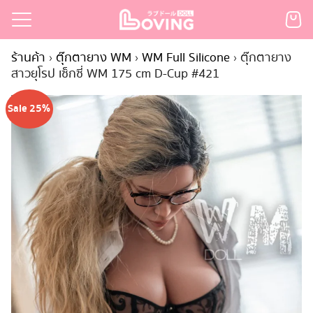
Skip
to
Search
content
ร้านค้า
›
ตุ๊กตายาง WM
›
WM Full Silicone
›
ตุ๊กตายาง
for:
สาวยุโรป เซ็กซี่ WM 175 cm D-Cup #421
เรก
Sale 25%
้า
กตามแบรนด์
นสั่งซื้อ
ำระเงิน
ินค้า