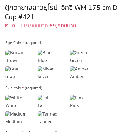
ตุ๊กตายางสาวยุโรป เซ็กซี่ WM 175 cm D-
Cup #421
89,900
บาท
Original
Current
เริ่มต้น
119,900
บาท
price
price
was:
is:
Eye Color
*
(required)
119,900 บาท.
89,900 บาท.
Brown
Blue
Green
Gray
Silver
Amber
Skin color
*
(required)
White
Fair
Pink
Medium
Tanned