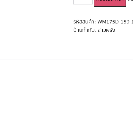
ตุ๊กตา
ยาง
สาว
ลูก
รหัสสินค้า:
WM175D-159-
ครึ่ง
ป้ายกำกับ:
สาวฝรั่ง
WM
Full
Silicone
175
cm
D-
Cup
#159
ชิ้น