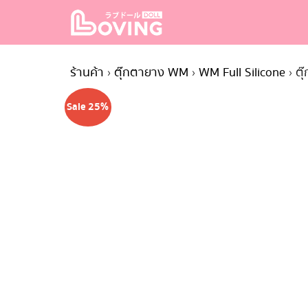
Skip
to
content
S
fo
ร้านค้า
›
ตุ๊กตายาง WM
›
WM Full Silicone
›
ตุ
Sale 25%