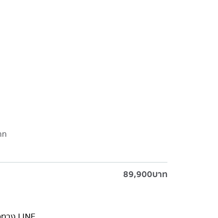
าท
89,900
บาท
่งทาง LINE