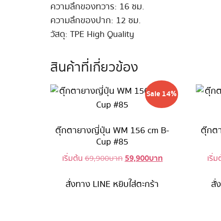
ความลึกของทวาร: 16 ซม.
ความลึกของปาก: 12 ซม.
วัสดุ: TPE High Quality
สินค้าที่เกี่ยวข้อง
Sale 14%
ตุ๊กตายางญี่ปุ่น WM 156 cm B-
ตุ๊กต
Cup #85
59,900
บาท
Original
Current
เริ่มต้น
69,900
บาท
เริ่
price
price
was:
is:
สั่งทาง LINE
หยิบใส่ตะกร้า
สั
69,900 บาท.
59,900 บาท.