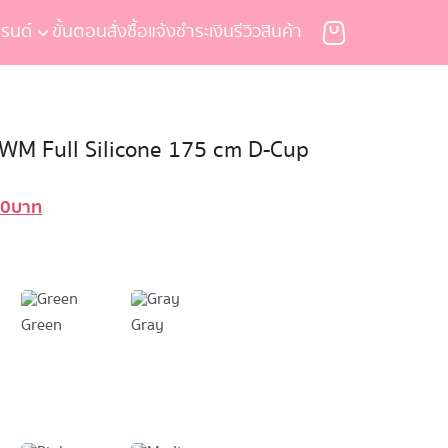
รนด์
ขั้นตอนสั่งซื้อ
แจ้งชำระเงิน
รีวิวสินค้า
ง WM Full Silicone 175 cm D-Cup
00
บาท
al
Current
price
is:
0 บาท.
89,900 บาท.
Green
Gray