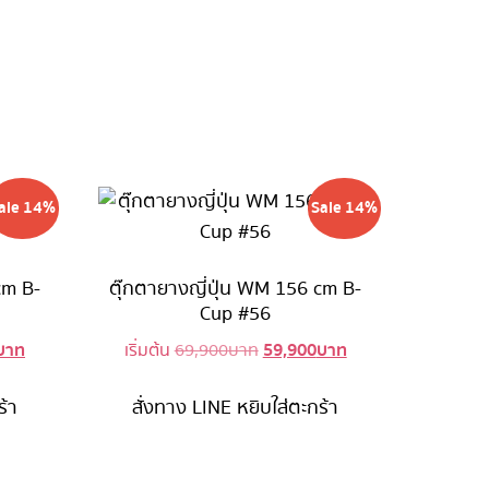
ale 14%
Sale 14%
cm B-
ตุ๊กตายางญี่ปุ่น WM 156 cm B-
Cup #56
บาท
59,900
บาท
l
Current
Original
Current
เริ่มต้น
69,900
บาท
price
price
price
is:
was:
is:
ร้า
สั่งทาง LINE
หยิบใส่ตะกร้า
บาท.
59,900 บาท.
69,900 บาท.
59,900 บาท.