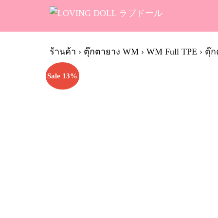
Skip
to
content
Se
fo
ร้านค้า
›
ตุ๊กตายาง WM
›
WM Full TPE
›
ตุ๊
Sale 13%