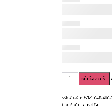
จำนวน
หยิบใส่ตะกร้า
ตุ๊กตา
ยาง
สาว
ยุโรป
รหัสสินค้า:
WM164F-400-
สุด
ป้ายกำกับ:
สาวฝรั่ง
เซ็กซี่