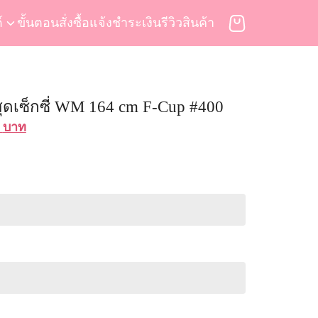
์
ขั้นตอนสั่งซื้อ
แจ้งชำระเงิน
รีวิวสินค้า
ุดเซ็กซี่ WM 164 cm F-Cup #400
al
Current
0
บาท
price
is:
 บาท.
69,900 บาท.