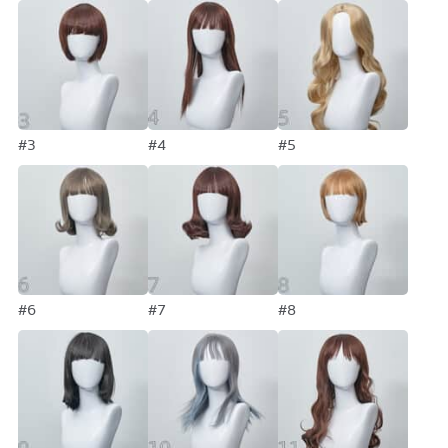
#3
#4
#5
#6
#7
#8