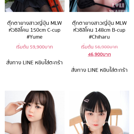
ตุ๊กตายางสาวญี่ปุ่น MLW
ตุ๊กตายางสาวญี่ปุ่น MLW
หัวซิลิโคน 150cm C-cup
หัวซิลิโคน 148cm B-cup
#Yume
#Chiharu
Original
เริ่มต้น
59,900
บาท
เริ่มต้น
56,900
บาท
46,900
บาท
Current
price
price
was:
สั่งทาง LINE
หยิบใส่ตะกร้า
is:
56,900 
สั่งทาง LINE
หยิบใส่ตะกร้า
46,900 บาท