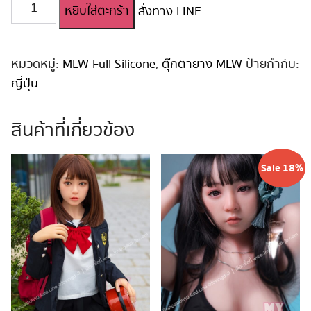
จำนวน
หยิบใส่ตะกร้า
สั่งทาง LINE
ตุ๊กตา
ยาง
สาว
ญี่ปุ่น
หมวดหมู่:
MLW Full Silicone
,
ตุ๊กตายาง MLW
ป้ายกำกับ:
MLW
ญี่ปุ่น
Full
Silicone
สินค้าที่เกี่ยวข้อง
160cm
E-
Cup
Sale 18%
#Betty
Copy
ชิ้น