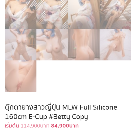
ตุ๊กตายางสาวญี่ปุ่น MLW Full Silicone
160cm E-Cup #Betty Copy
84,900
บาท
Original
Current
เริ่มต้น
114,900
บาท
price
price