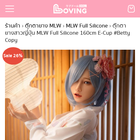
Skip
to
Search
content
ร้านค้า
›
ตุ๊กตายาง MLW
›
MLW Full Silicone
›
ตุ๊กตา
for:
ยางสาวญี่ปุ่น MLW Full Silicone 160cm E-Cup #Betty
Copy
เรก
้า
Sale 26%
กตามแบรนด์
นสั่งซื้อ
ำระเงิน
ินค้า