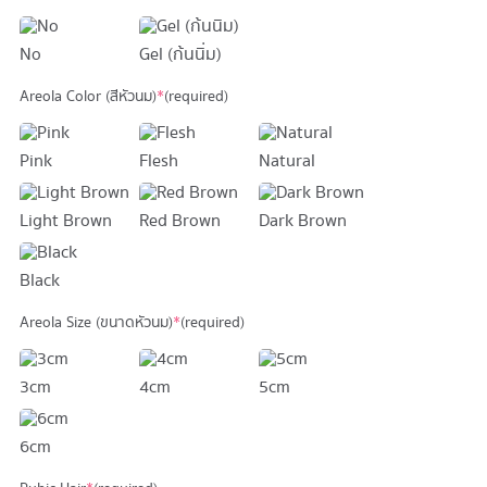
No
Gel (ก้นนิ่ม)
Areola Color (สีหัวนม)
*
(required)
Pink
Flesh
Natural
Light Brown
Red Brown
Dark Brown
Black
Areola Size (ขนาดหัวนม)
*
(required)
3cm
4cm
5cm
6cm