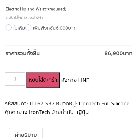
Electric Hip and Waist
*
(required)
ระบบสะโพกและเอวไฟฟ้า
ไม่เพิ่ม
เพิ่มฟังก์ชั่น
6,000 บาท
ราคารวมทั้งสิ้น
86,900
บาท
จำนวน
หยิบใส่ตะกร้า
สั่งทาง LINE
ตุ๊กตา
ยาง
สาว
ญี่ปุ่น
รหัสสินค้า:
IT167-S37
หมวดหมู่:
IronTech Full Silicone
,
Irontech
ตุ๊กตายาง IronTech
ป้ายกำกับ:
ญี่ปุ่น
Full
Silicone
167cm
คำอธิบาย