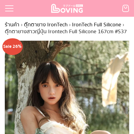
Skip
to
Search
content
ร้านค้า
›
ตุ๊กตายาง IronTech
›
IronTech Full Silicone
›
for:
ตุ๊กตายางสาวญี่ปุ่น Irontech Full Silicone 167cm #S37
เรก
Sale 26%
้า
กตามแบรนด์
นสั่งซื้อ
ำระเงิน
ินค้า