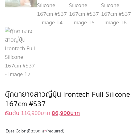
ตุ๊กตายางสาวญี่ปุ่น Irontech Full Silicone
167cm #S37
86,900
บาท
Original
Current
เริ่มต้น
116,900
บาท
price
price
was:
is:
Eyes Color (สีดวงตา)
*
(required)