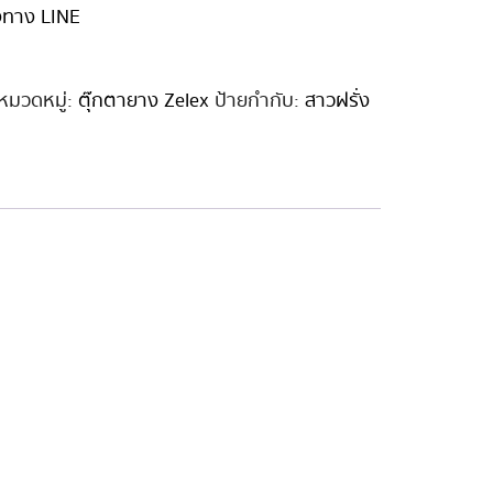
่งทาง LINE
หมวดหมู่:
ตุ๊กตายาง Zelex
ป้ายกำกับ:
สาวฝรั่ง