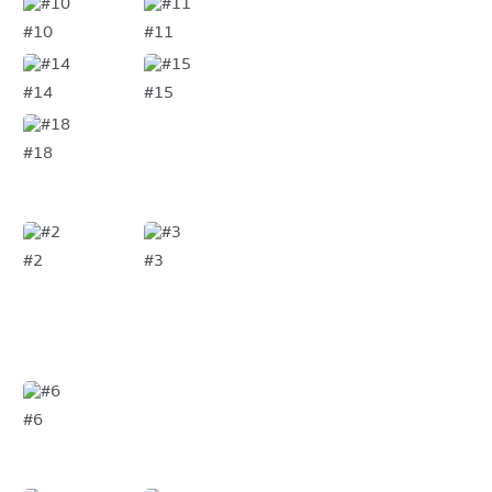
#10
#11
#14
#15
#18
#2
#3
#6