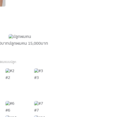
0 บาท
ปลูกผมคน
15,000 บาท
ารผมแบบปลูก
#2
#3
#6
#7