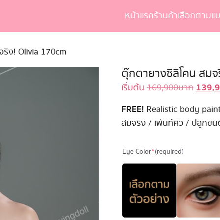
หน้าเเรก
ร้านค้า
เลือกตามแบ
earch
r:
จริง! Olivia 170cm
ตุ๊กตายางซิลิโคน สมจ
139,
Origin
เริ่มต้น
169,900
บาท
price
FREE!
Realistic body paint
was:
สมจริง / เพ้นท์คิว / ปลูกขน
169,90
Eye Color
*
(required)