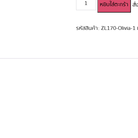
จำนวน
หยิบใส่ตะกร้า
สั
ตุ๊กตา
ยาง
ซิ
ลิ
รหัสสินค้า:
ZL170-Olivia-1
โคน
สมจริง!
Olivia
170cm
ชิ้น