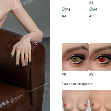
#1
#4
#5
#8
#9
Skin color
*
(required)