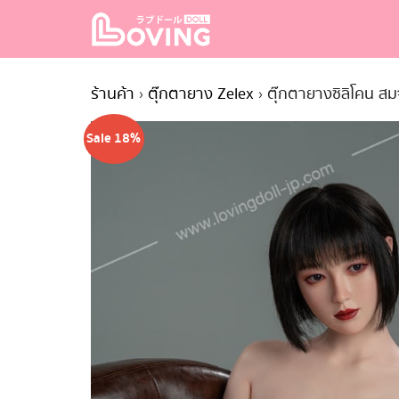
Skip
to
content
S
fo
ร้านค้า
›
ตุ๊กตายาง Zelex
›
ตุ๊กตายางซิลิโคน สม
Sale 18%