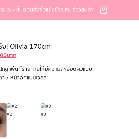
รนด์
ขั้นตอนสั่งซื้อ
แจ้งชำระเงิน
รีวิวสินค้า
ริง! Olivia 170cm
900
บาท
al
Current
price
ing เพ้นท์ร่างกายให้มีความละเอียดผิวเเบบ
is:
ตา / หน้าอกเเบบเจลลี่
0 บาท.
139,900 บาท.
#2
#3