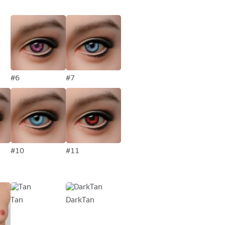
#6
#7
#10
#11
Tan
DarkTan