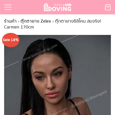
Skip
to
Search
content
ร้านค้า
›
ตุ๊กตายาง Zelex
›
ตุ๊กตายางซิลิโคน สมจริง!
for:
Carmen 170cm
เรก
Sale 18%
้า
กตามแบรนด์
นสั่งซื้อ
ำระเงิน
ินค้า