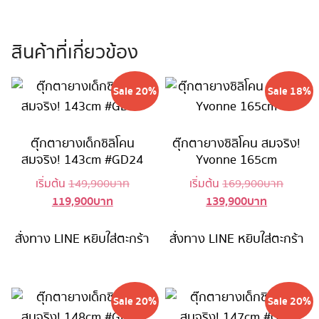
สินค้าที่เกี่ยวข้อง
Sale 20%
Sale 18%
ตุ๊กตายางเด็กซิลิโคน
ตุ๊กตายางซิลิโคน สมจริง!
สมจริง! 143cm #GD24
Yvonne 165cm
Original
Origina
เริ่มต้น
149,900
บาท
เริ่มต้น
169,900
บาท
119,900
บาท
139,900
บาท
Current
price
Current
price
price
was:
price
was:
is:
149,900 บาท.
is:
169,90
สั่งทาง LINE
หยิบใส่ตะกร้า
สั่งทาง LINE
หยิบใส่ตะกร้า
119,900 บาท.
139,900 บ
Sale 20%
Sale 20%