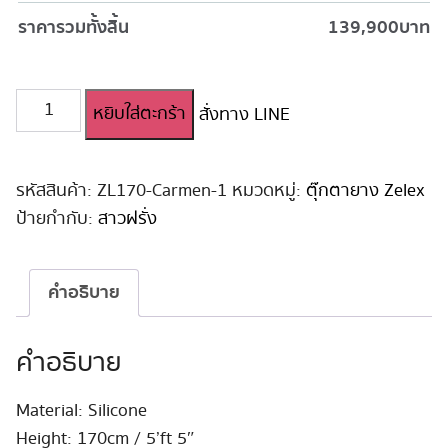
ราคารวมทั้งสิ้น
139,900
บาท
จำนวน
หยิบใส่ตะกร้า
สั่งทาง LINE
ตุ๊กตา
ยาง
ซิ
ลิ
รหัสสินค้า:
ZL170-Carmen-1
หมวดหมู่:
ตุ๊กตายาง Zelex
โคน
ป้ายกำกับ:
สาวฝรั่ง
สมจริง!
Carmen
170cm
คำอธิบาย
ชิ้น
คำอธิบาย
Material: Silicone
Height: 170cm / 5’ft 5″