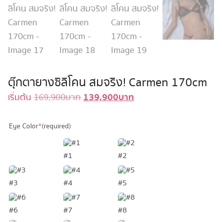
ตุ๊กตายางซิลิโคน สมจริง! Carmen 170cm
139,900
บาท
Original
Current
เริ่มต้น
169,900
บาท
price
price
was:
is:
Eye Color
*
(required)
169,900 บาท.
139,900 บาท.
#1
#2
#3
#4
#5
#6
#7
#8